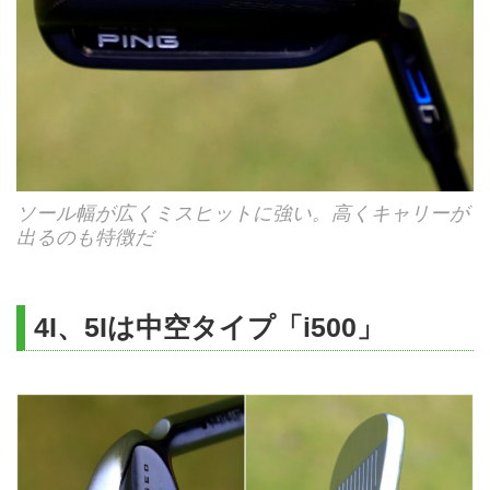
ソール幅が広くミスヒットに強い。高くキャリーが
出るのも特徴だ
4I、5Iは中空タイプ「i500」