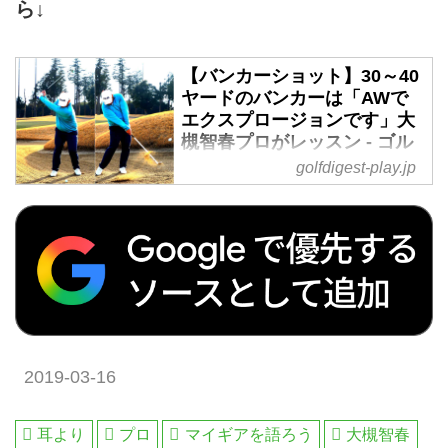
ら↓
【バンカーショット】30～40
ヤードのバンカーは「AWで
エクスプロージョンです」大
槻智春プロがレッスン - ゴル
フへ行こうWEB by ゴルフダ
golfdigest-play.jp
イジェスト
バンカーが大得意という大槻智春
プロのバンカーレッスン第2回。
「ピンまで距離が遠いバンカーシ
ョットは番手を替えるのが一番で
す」とアドバイス。実戦でのコツ
を大槻プロに聞いた。
2019-03-16
耳より
プロ
マイギアを語ろう
大槻智春