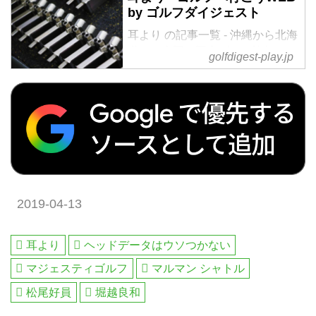
by ゴルフダイジェスト
者も楽しめる厳選ゴルフ特集を毎
日配信。編集の目利きが作るゴル
耳より の記事一覧 - 沖縄から北海
フダイジェストの公式総合サイ
道まで全国の国内ゴルフ旅行、ハ
golfdigest-play.jp
ト・ゴルフへ行こうWEB by ゴル
ワイ・北南米・英国・スコットラ
フダイジェスト
ンド・欧州・タイ・マレーシアな
ど世界中の海外ゴルフ旅行をご案
内。ゴルフ場会員権の売買、ゴル
フダイジェストだけのお得なメン
バーシップ情報。初心者・アベレ
ージから上級者も楽しめる厳選ゴ
ルフ特集を毎日配信。編集の目利
きが作るゴルフダイジェストの公
2019-04-13
式総合サイト・ゴルフへ行こう
WEB by ゴルフダイジェスト
耳より
ヘッドデータはウソつかない
マジェスティゴルフ
マルマン シャトル
松尾好員
堀越良和