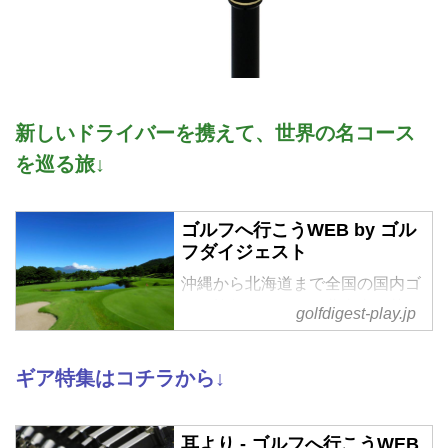
新しいドライバーを携えて、世界の名コース
を巡る旅↓
ゴルフへ行こうWEB by ゴル
フダイジェスト
沖縄から北海道まで全国の国内ゴ
ルフ旅行、ハワイ・北南米・英
golfdigest-play.jp
国・スコットランド・欧州・タ
イ・マレーシアなど世界中の海外
ギア特集はコチラから↓
ゴルフ旅行をご案内。ゴルフ場会
員権の売買、ゴルフダイジェスト
だけのお得なメンバーシップ情
耳より - ゴルフへ行こうWEB
報。初心者・アベレージから上級