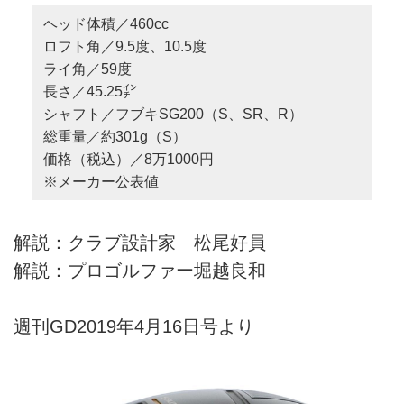
ヘッド体積／460cc
ロフト角／9.5度、10.5度
ライ角／59度
長さ／45.25㌅
シャフト／フブキSG200（S、SR、R）
総重量／約301g（S）
価格（税込）／8万1000円
※メーカー公表値
解説：クラブ設計家 松尾好員
解説：プロゴルファー堀越良和
週刊GD2019年4月16日号より