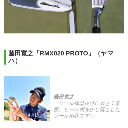
藤田寛之「RMX020 PROTO」（ヤマ
ハ）
藤田寛之
「ソール幅は抜けに大きく影
響。ヒール側を少し落とした
ソール形状です」