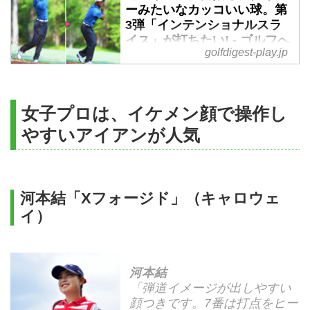
ーみたいなカッコいい球。第
3弾「インテンショナルスラ
イス」が打ちたい! - ゴルフへ
golfdigest-play.jp
行こうWEB by ゴルフダイジ
ェスト
フックの次は、強烈なスライスの
打ち方を中村プロに教えてもらっ
女子プロは、イケメン顔で操作し
た。ここで一番大事なことは、フ
やすいアイアンが人気
ェース面を絶対に返さないように
すること。そして、そのために
は、右手の使い方が重要なポイン
トだという。その3「インテンシ
河本結「Xフォージド」（キャロウェ
ョナルスライス編」
イ）
河本結
「弾道イメージが出しやすい
顔つきです。7番は打点をヒー