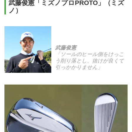
武藤俊憲「ミズノプロPROTO」（ミズ
ノ）
武藤俊憲
「ソールのヒール側をけっこ
う削り落とし、抜けが良くて
引っかかりません」