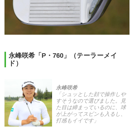
永峰咲希「P・760」（テーラーメイ
ド）
永峰咲希
「シュッとした顔で操作しや
すそうなので選びました。見
た目は締まっているのに、球
が上がってスピンも入るし、
打感もイイです」