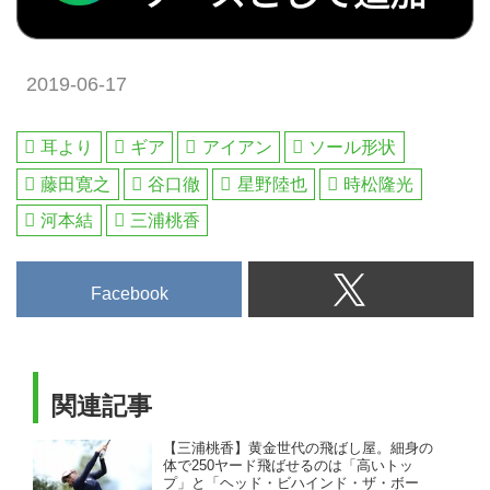
の長さのパターを左腕の内側にあ
ルフダイジェスト
てがい、左腕とパターを一体化す
ることで、右手に余計な動きをさ
2019-06-17
せることなくストロークできる。
だが、まだ一般に市販されている
モデルは皆無。ならば作りましょ
耳より
ギア
アイアン
ソール形状
う! ということで三角ソールでタ
藤田寛之
谷口徹
星野陸也
時松隆光
ッグを組んだ月刊GDとキナセが
アームロック式パターを共同開
河本結
三浦桃香
発。プロも認めるクオリティは、
Gポケットで販売開始しました。
Facebook
関連記事
【三浦桃香】黄金世代の飛ばし屋。細身の
体で250ヤード飛ばせるのは「高いトッ
プ」と「ヘッド・ビハインド・ザ・ボー