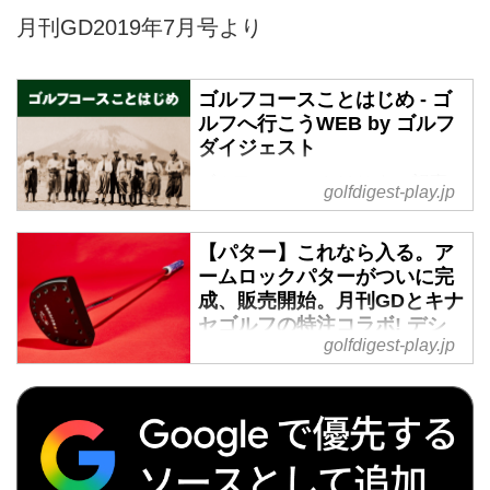
月刊GD2019年7月号より
ゴルフコースことはじめ - ゴ
ルフへ行こうWEB by ゴルフ
ダイジェスト
ゴルフコースことはじめ の記事
golfdigest-play.jp
一覧 - 沖縄から北海道まで全国の
国内ゴルフ旅行、ハワイ・北南
【パター】これなら入る。ア
米・英国・スコットランド・欧
ームロックパターがついに完
州・タイ・マレーシアなど世界中
成、販売開始。月刊GDとキナ
の海外ゴルフ旅行をご案内。ゴル
セゴルフの特注コラボ! デシ
フ場会員権の売買、ゴルフダイジ
golfdigest-play.jp
ャンボーへ手渡しに行っちゃ
ェストだけのお得なメンバーシッ
う? - ゴルフへ行こうWEB by
プ情報。初心者・アベレージから
ゴルフダイジェスト
上級者も楽しめる厳選ゴルフ特集
B・デシャンボーやJ・フューリッ
を毎日配信。編集の目利きが作る
クなどが採用し、いま注目されて
ゴルフダイジェストの公式総合サ
いるアームロック式パター。中弱
イト・ゴルフへ行こうWEB by ゴ