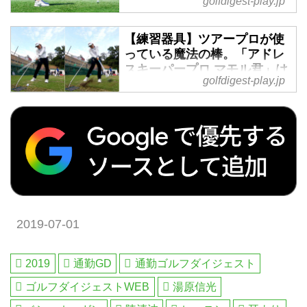
ンド・欧州・タイ・マレーシアな
golfdigest-play.jp
者も楽しめる厳選ゴルフ特集を毎
ど世界中の海外ゴルフ旅行をご案
日配信。編集の目利きが作るゴル
内。ゴルフ場会員権の売買、ゴル
【練習器具】ツアープロが使
フダイジェストの公式総合サイ
フダイジェストだけのお得なメン
っている魔法の棒。「アドレ
ト・ゴルフへ行こうWEB by ゴル
バーシップ情報。初心者・アベレ
スキーパープロ マモル君」は
フダイジェスト
ージから上級者も楽しめる厳選ゴ
golfdigest-play.jp
スウィングをどれだけ守って
ルフ特集を毎日配信。編集の目利
くれるのか? - ゴルフへ行こう
きが作るゴルフダイジェストの公
WEB by ゴルフダイジェスト
式総合サイト・ゴルフへ行こう
スウィング練習器具“マモル君”、
WEB by ゴルフダイジェスト
発売直後プロアマ問わず一斉を風
靡、一旦勢いは終息したものの、
また流行り始めている。なぜプロ
が使い続けているのか、実態を調
査し、横田英治プロがその万能っ
2019-07-01
ぷりを解説
2019
通勤GD
通勤ゴルフダイジェスト
ゴルフダイジェストWEB
湯原信光