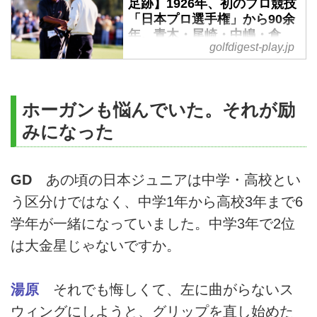
足跡】1926年、初のプロ競技
「日本プロ選手権」から90余
年。青木・尾崎・中嶋・倉
golfdigest-play.jp
本・川岸・丸山・石川…掲載
コース一覧はコチラから - ゴ
ルフへ行こうWEB by ゴルフ
ダイジェスト
ホーガンも悩んでいた。それが励
1903年、神戸ゴルフ倶楽部が誕
みになった
生し、1906年、横浜に住む英国
人によってニッポン･レースクラ
ブ･ゴルフィング･アソシエーショ
GD
あの頃の日本ジュニアは中学・高校とい
ンが根岸に誕生した。1907年に
う区分けではなく、中学1年から高校3年まで6
両クラブの対抗戦が始まり、これ
が今も続く「日本アマチュアゴル
学年が一緒になっていました。中学3年で2位
フ選手権競技」の原型となる。
は大金星じゃないですか。
湯原
それでも悔しくて、左に曲がらないス
ウィングにしようと、グリップを直し始めた