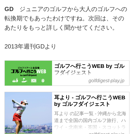
GD
ジュニアのゴルフから大人のゴルフへの
転換期でもあったわけですね。次回は、その
あたりをもっと詳しく聞かせてください。
2013年週刊GDより
ゴルフへ行こうWEB by ゴル
フダイジェスト
golfdigest-play.jp
沖縄から北海道まで全国の国内ゴ
ルフ旅行、ハワイ・北南米・英
国・スコットランド・欧州・タ
耳より - ゴルフへ行こうWEB
イ・マレーシアなど世界中の海外
by ゴルフダイジェスト
ゴルフ旅行をご案内。ゴルフ場会
耳より の記事一覧 - 沖縄から北海
員権の売買、ゴルフダイジェスト
道まで全国の国内ゴルフ旅行、ハ
だけのお得なメンバーシップ情
ワイ・北南米・英国・スコットラ
報。初心者・アベレージから上級