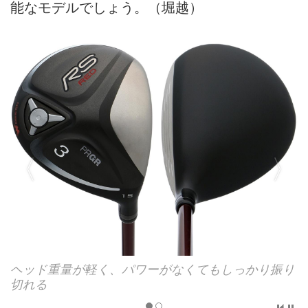
能なモデルでしょう。（堀越）
ヘッド重量が軽く、パワーがなくてもしっかり振り
ソール後方のウェートで深重心を実現
切れる