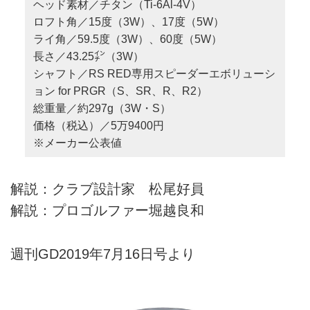
ヘッド素材／チタン（Ti-6Al-4V）
ロフト角／15度（3W）、17度（5W）
ライ角／59.5度（3W）、60度（5W）
長さ／43.25㌅（3W）
シャフト／RS RED専用スピーダーエボリューシ
ョン for PRGR（S、SR、R、R2）
総重量／約297g（3W・S）
価格（税込）／5万9400円
※メーカー公表値
解説：クラブ設計家 松尾好員
解説：プロゴルファー堀越良和
週刊GD2019年7月16日号より