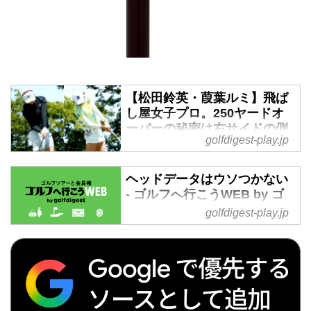
【松田鈴英・葭葉ルミ】飛ば
し屋女子プロ。250ヤードオ
ーバーの秘密は右サイドの側
golfdigest-play.jp
屈(サイドベンド）にあり - ゴ
ルフへ行こうWEB by ゴルフ
ダイジェスト
ヘッドデータはウソつかない
- ゴルフへ行こうWEB by ゴ
松田鈴英のドライバー平均飛距離
ルフダイジェスト
は255.56ヤード、葭葉ルミは
golfdigest-play.jp
255.93ヤード。女子プロきっての
ヘッドデータはウソつかない の
飛ばし屋だ。「PRGRレディス」
記事一覧 - 沖縄から北海道まで全
で計測してスウィング&弾道デー
国の国内ゴルフ旅行、ハワイ・北
タをもとに、飛距離を伸ばす秘密
南米・英国・スコットランド・欧
に迫った。
州・タイ・マレーシアなど世界中