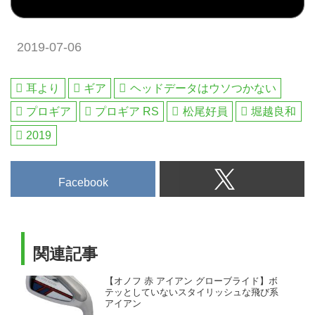
の海外ゴルフ旅行をご案内。ゴル
フ場会員権の売買、ゴルフダイジ
ェストだけのお得なメンバーシッ
2019-07-06
プ情報。初心者・アベレージから
上級者も楽しめる厳選ゴルフ特集
を毎日配信。編集の目利きが作る
耳より
ギア
ヘッドデータはウソつかない
ゴルフダイジェストの公式総合サ
プロギア
プロギア RS
松尾好員
堀越良和
イト・ゴルフへ行こうWEB by ゴ
ルフダイジェスト
2019
Facebook
関連記事
【オノフ 赤 アイアン グローブライド】ボ
テッとしていないスタイリッシュな飛び系
アイアン