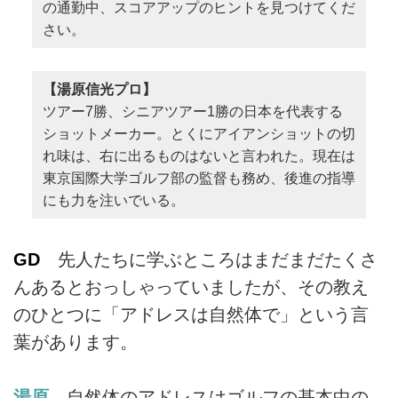
の通勤中、スコアアップのヒントを見つけてくだ
叩くことの先にある「ボールスピ
さい。
ン」へと、話は展開していった。
今週の通勤GDは「迷ったとき、
ユハラに帰れ」の第6話から。
【湯原信光プロ】
ツアー7勝、シニアツアー1勝の日本を代表する
ショットメーカー。とくにアイアンショットの切
れ味は、右に出るものはないと言われた。現在は
東京国際大学ゴルフ部の監督も務め、後進の指導
にも力を注いでいる。
GD
先人たちに学ぶところはまだまだたくさ
んあるとおっしゃっていましたが、その教え
のひとつに「アドレスは自然体で」という言
葉があります。
湯原
自然体のアドレスはゴルフの基本中の