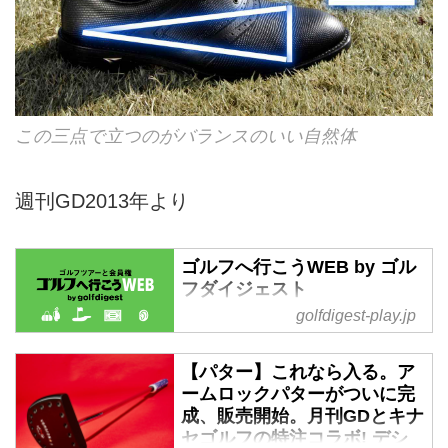
この三点で立つのがバランスのいい自然体
週刊GD2013年より
ゴルフへ行こうWEB by ゴル
フダイジェスト
golfdigest-play.jp
国内ゴルフ旅行、ハワイ・アメリ
カ・英国・スコットランド・欧
州・タイ・ベトナム…海外ゴルフ
【パター】これなら入る。ア
旅行をご案内。ゴルフ会員権の売
ームロックパターがついに完
買、ゴルフダイジェストだけのお
成、販売開始。月刊GDとキナ
得なメンバーシップ情報。初心者
セゴルフの特注コラボ! デシ