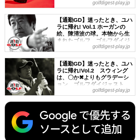
golfdigest-play.jp
ャンボーへ手渡しに行っちゃ
から上級者まで楽しめる厳選ゴル
う? - ゴルフへ行こうWEB by
フ特集を日々配信。編集の目利き
ゴルフダイジェスト
が作るゴルフダイジェストの総合
【通勤GD】迷ったとき、ユハ
サイト「ゴルフへ行こうWEB by
ラに帰れ! Vol.1 ホーガンの
B・デシャンボーやJ・フューリッ
ゴルフダイジェスト」
絵、陳清波の球。本物から生
クなどが採用し、いま注目されて
まれたゴルフ ゴルフダイジ
いるアームロック式パター。中弱
golfdigest-play.jp
ェストWEB - ゴルフへ行こう
の長さのパターを左腕の内側にあ
WEB by ゴルフダイジェスト
てがい、左腕とパターを一体化す
ることで、右手に余計な動きをさ
【通勤GD】迷ったとき、ユハ
世には様々なレッスンや教えがあ
ラに帰れ!Vol.2 スウィング
せることなくストロークできる。
ふれている。だが、それ故にゴル
は、〇か✖よりもグラデーシ
だが、まだ一般に市販されている
ファーは迷い、壁にぶつかる。そ
ョン ゴルフダイジェスト
モデルは皆無。ならば作りましょ
んなとき、拠り所となるのは基
golfdigest-play.jp
WEB - ゴルフへ行こうWEB
う! ということで三角ソールでタ
本。誰もが認める美しいスウィン
by ゴルフダイジェスト
ッグを組んだ月刊GDとキナセが
グの持ち主であり、誰よりもファ
アームロック式パターを共同開
ンダメンタルを大切にするプロ、
7歳でゴルフを始めて、陳清波や
発。プロも認めるクオリティは、
湯原信光。半生を振り返りながら
ベン・ホーガンのスウィングに憧
Gポケットで販売開始しました。
語るゴルフの基本。今週の通勤
れたと少年時代の湯原信光。体が
GDは「迷ったとき、ユハラに帰
大きくなりだした中学時代、ホー
れ!」の第1回
ガンを手本にグリップ改造に取り