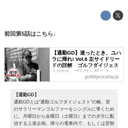
前回第5話はこちら↓
【通勤GD】迷ったとき、ユハ
ラに帰れ! Vol.6 左サイドリー
ドの誤解 ゴルフダイジェス
トWEB - ゴルフへ行こう
golfdigest-play.jp
WEB by ゴルフダイジェスト
「ボールを叩く感覚を身につける
ために必要なこと」の話から派生
【通勤GD】
して、「いわゆる定説にも落とし
通勤GDとは‟通勤ゴルフダイジェスト”の略。世
穴がある」と湯原は警鐘を鳴ら
のサラリーマンゴルファーをシングルに導くため
す。「左サイドリード」「腰を回
に、月曜日から金曜日（土曜日）までの夕方に配
せ」を例に挙げながら、その核心
信する上達企画。帰りの電車内で、もしくは翌朝
を見ていこう。そして、ボールを