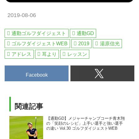
【通勤GD】
かかった。そして高校時代、不世
通勤GDとは‟通勤ゴルフダイジェ
出のアマチュア名手、中部銀次郎
2019-08-06
スト”の略。世のサラリーマンゴ
に出会う。湯原のゴルフに大きな
ルファーをシングルに導くため
影響を与えた中部の教えとは、い
に、月曜日から金曜日（土曜日）
ったいどんなものだったのか。今
通勤ゴルフダイジェスト
通勤GD
までの夕方に配信する上達企画。
週の通勤GDは「迷ったとき、ユ
ゴルフダイジェストWEB
2019
湯原信光
帰りの電車内で、も...
ハラに帰れ」の第2回です。
【通勤GD】
アドレス
耳より
レッスン
通勤GDとは‟通勤ゴルフダイジェ
スト”の略。世のサラリーマンゴ
Facebook
ルファーをシングルに導くため
に、月曜日から金曜日（土曜
日）...
関連記事
【通勤GD】メジャーチャンプコーチ青木翔
の「笑顔のレシピ」上手い選手と強い選手
の違い Vol.30 ゴルフダイジェストWEB