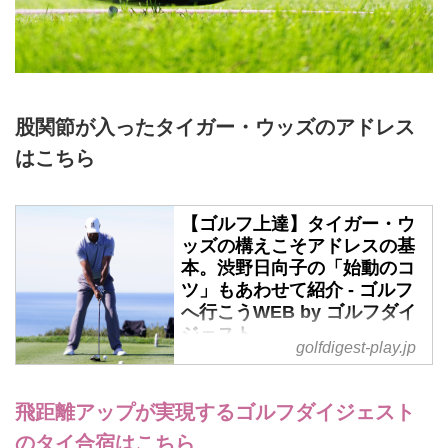
股関節が入ったタイガー・ウッズのアドレス
はこちら
【ゴルフ上達】タイガー・ウ
ッズの構えこそアドレスの基
本。渋野日向子の「始動のコ
ツ」もあわせて紹介 - ゴルフ
へ行こうWEB by ゴルフダイ
ジェスト
golfdigest-play.jp
タイガーが放つショットのすごさ
は誰でもわかるけれど、そのショ
飛距離アップが実現するゴルフダイジェスト
ットの土台となるのが、プロコー
チたち絶賛の“世界一美しい”アド
のタイ合宿はこちら