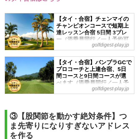
レス。タイガーの構えを見なが
ら、ゴルフの大基本「アドレス」
を理解した後は、渋野日向子の
【タイ・合宿】チェンマイの
「始動のコツ」でナイスショット
チャンピオンコースで短期上
間違いなし!?
達レッスン合宿 5日間 3プレ
ー（添乗員同行／一人予約可
golfdigest-play.jp
能） - ゴルフへ行こうWEB
by ゴルフダイジェスト
【タイ・合宿】バンプラGCで
①2020年2月12日～2月16日 成
プロコーチと上達合宿、5日
田・羽田・中部・関空・福岡発着
間コースと9日間コースが選
添乗員同行 1名様より受付ラウン
べます（添乗員同行／一人予
ドレッスン中心の密度の濃いチェ
golfdigest-play.jp
約可能） - ゴルフへ行こう
ンマイ合宿。ゴルフはもちろん、
WEB by ゴルフダイジェスト
アフターゴルフはタイ料理、マッ
サージなど、ナイトライフも楽し
①2020年3月4日～3月8日 ②3月8
める5日間。ゴルフダイジェスト
日～3月12日 ①＋②3月4日～3月
③【股関節を動かす絶対条件】つ
ツアーでお馴染みのレッスンプロ
12日 成田・羽田・中部・関空・
ま先寄りになりすぎないアドレス
チームが同行します。［ツアーコ
福岡発着 添乗員同行 1名様より受
を作る
ード G-11033］
付タイを代表する名門コース、バ