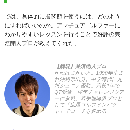
ンプラゴルフクラブ。ホテルとゴ
ルフコース、練習場が隣接してい
では、具体的に股関節を使うには、どのよう
る抜群の環境でゴルフの腕を上げ
る絶好の機会です。丁寧な指導の
にすればいいのか。アマチュアゴルファーに
プロ集団による、練習場での直接
わかりやすいレッスンを行うことで好評の兼
指導、実戦ラウンド、スウィング
濱開人プロが教えてくれた。
動画撮影による分析診断など、内
容の濃いレッスン合宿です!［ツ
アーコード ①G-10070 ②G-
10071］
【解説】兼濱開人プロ
かねはまかいと。1990年生ま
れ沖縄県出身。中学時代に九
州ジュニア優勝。高校1年で
QT受験、翌年チャレンジツア
ーに参戦。若手理論派プロと
して『広尾ゴルフインパク
ト』でコーチを務める