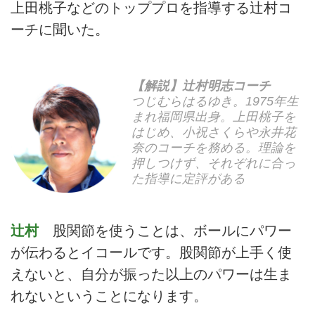
上田桃子などのトッププロを指導する辻村コ
ーチに聞いた。
【解説】辻村明志コーチ
つじむらはるゆき。1975年生
まれ福岡県出身。上田桃子を
はじめ、小祝さくらや永井花
奈のコーチを務める。理論を
押しつけず、それぞれに合っ
た指導に定評がある
辻村
股関節を使うことは、ボールにパワー
が伝わるとイコールです。股関節が上手く使
えないと、自分が振った以上のパワーは生ま
れないということになります。