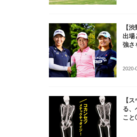
【渋
出場
強さ
【ス
る、
こと