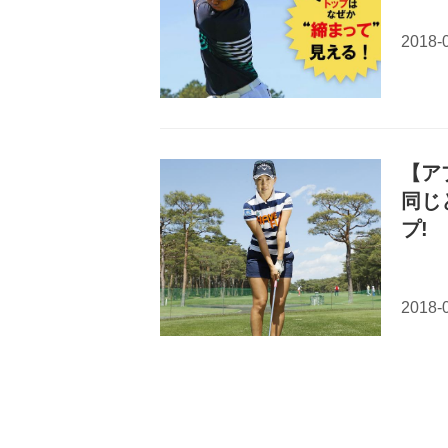
【ア
同じ
プ!