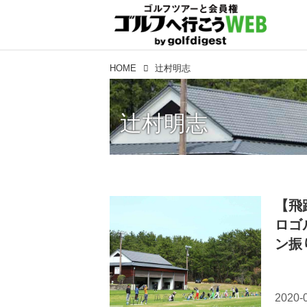
HOME
辻村明志
辻村明志
【飛
ロゴ
ン振