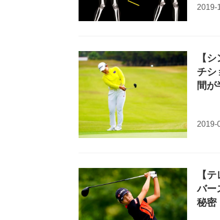
【シ
チシ
間が
【テ
バー
秘密