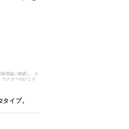
最新理論に精通し、エ
トラクターのひとり
2タイプ。