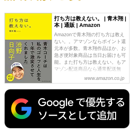
打ち方は教えない。 | 青木翔 |
本 | 通販 | Amazon
Amazonで青木翔の打ち方は教え
ない。。アマゾンならポイント還
元本が多数。青木翔作品ほか、お
急ぎ便対象商品は当日お届けも可
能。また打ち方は教えない。もア
マゾン配送商品なら通常配送無
料。
www.amazon.co.jp