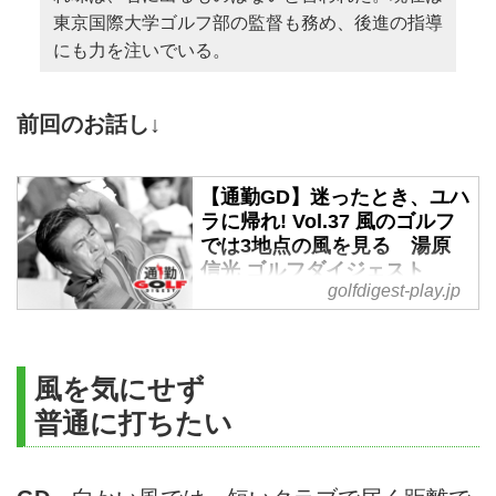
東京国際大学ゴルフ部の監督も務め、後進の指導
にも力を注いでいる。
前回のお話し↓
【通勤GD】迷ったとき、ユハ
ラに帰れ! Vol.37 風のゴルフ
では3地点の風を見る 湯原
信光 ゴルフダイジェスト
golfdigest-play.jp
WEB - ゴルフへ行こうWEB
by ゴルフダイジェスト
アマチュアが苦労する状況のひと
つが‟風”だ。風に負けない打ち方
風を気にせず
をしようとする人に対して、湯原
普通に打ちたい
は「風に対して小細工するのはや
めたほうがいい」と指摘。そして
「打ち方よりも3カ所の風を予想