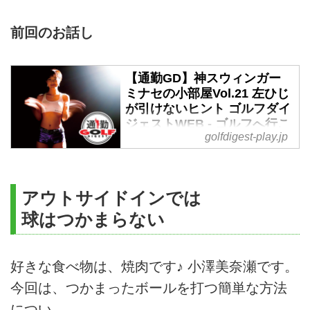
前回のお話し
【通勤GD】神スウィンガー
ミナセの小部屋Vol.21 左ひじ
が引けないヒント ゴルフダイ
ジェストWEB - ゴルフへ行こ
golfdigest-play.jp
うWEB by ゴルフダイジェス
ト
1年で50㍎も飛距離を伸ばした
『ゴルル』メンバーの小澤美奈
アウトサイドインでは
瀬。彼女が飛ぶようになった秘訣
球はつかまらない
をお伝えする本連載。今週の通勤
GDは「ミナセの小部屋vol.21」ヘ
ッドを素早く走らせるひじと腕の
好きな食べ物は、焼肉です♪ 小澤美奈瀬です。
動きについて。
今回は、つかまったボールを打つ簡単な方法
につい