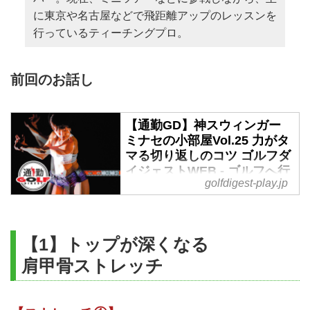
に東京や名古屋などで飛距離アップのレッスンを
行っているティーチングプロ。
前回のお話し
【通勤GD】神スウィンガー
ミナセの小部屋Vol.25 力がタ
マる切り返しのコツ ゴルフダ
イジェストWEB - ゴルフへ行
golfdigest-play.jp
こうWEB by ゴルフダイジェ
スト
1年で50ヤードも飛距離を伸ばし
た『ゴルル』メンバーの小澤美奈
【1】トップが深くなる
瀬。彼女が飛ぶようになった秘訣
肩甲骨ストレッチ
をお伝えする本連載。今週の通勤
GDは「ミナセの小部屋vol.25」力
を逃さずに打つための切り返しの