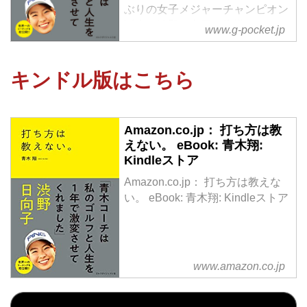
ぶりの女子メジャーチャンピオン
誕生！渋野日向子を指導したコー
www.g-pocket.jp
チ、青木翔が初めて公開する「世
界一の指導法」
キンドル版はこちら
青木コーチが実践するのは、
選手にすべてを教えようとする
「ティーチング」ではなく、
Amazon.co.jp： 打ち方は教
選手自らに考えさせ、選手の成長
えない。 eBook: 青木翔:
を促す「コーチング」。
Kindleストア
ゴルフ上達だけではなく、仕事で
Amazon.co.jp： 打ち方は教えな
部下を指導したり、
い。 eBook: 青木翔: Kindleストア
子どもを育てる上でも役立ちま
す。
目標に向かって頑張っている、す
べての人に読んでほしい...
www.amazon.co.jp