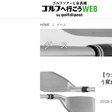
HOME
グース
グース
【ウ
う変