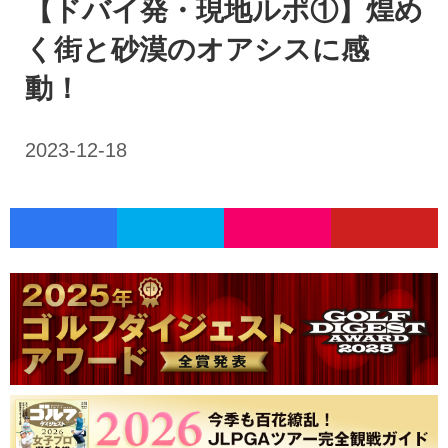
【ドバイ発・現地ルポ①】煌め
く街と砂漠のオアシスに感
動！