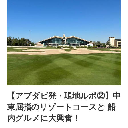
【アブダビ発・現地ルポ②】中
東屈指のリゾートコースと 船
内グルメに大興奮！