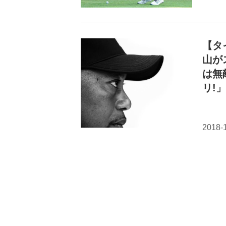
【タ
山が
は無
リ!