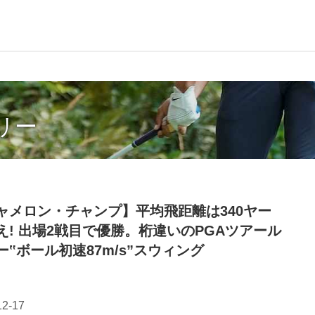
リー
ャメロン・チャンプ】平均飛距離は340ヤー
え! 出場2戦目で優勝。桁違いのPGAツアール
ー‟ボール初速87m/s”スウィング