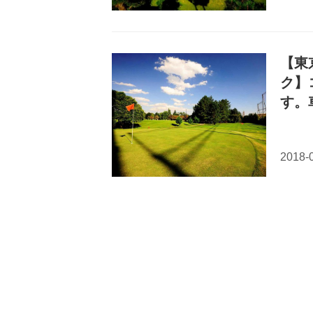
【東
ク】
す。