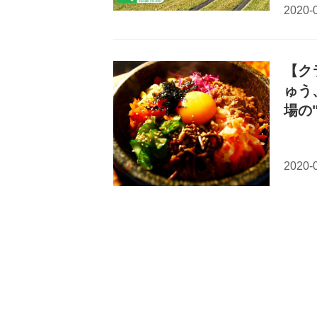
【ク
ゅう
場の