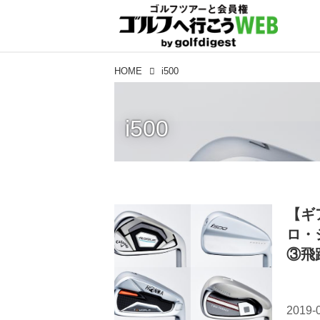
HOME
i500
i500
【ギ
ロ・
③飛