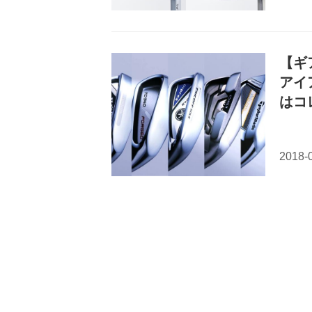
【ギ
アイ
はコ