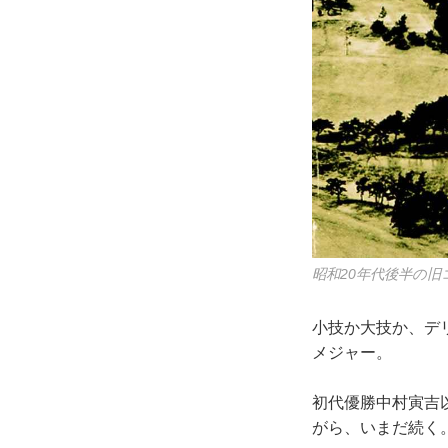
昭和20年代後半の
小技か大技か、デ
メジャー。
初代優勝中村寅吉
がら、いまだ続く