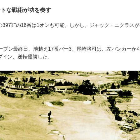
ートな戦術が功を奏す
397㍎の16番は1オンも可能、しかし、ジャック・ニクラス
オープン最終日、池越え17番パー3。尾崎将司は、左バンカーか
プイン、逆転優勝した。