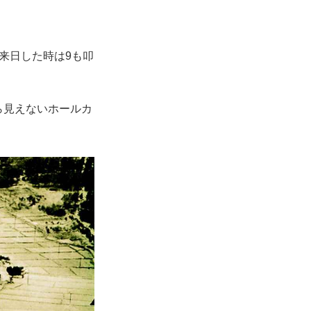
が来日した時は9も叩
ら見えないホールカ