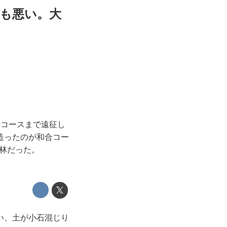
も悪い。大
科コースまで遠征し
造ったのが和合コー
料林だった。
い、土が小石混じり