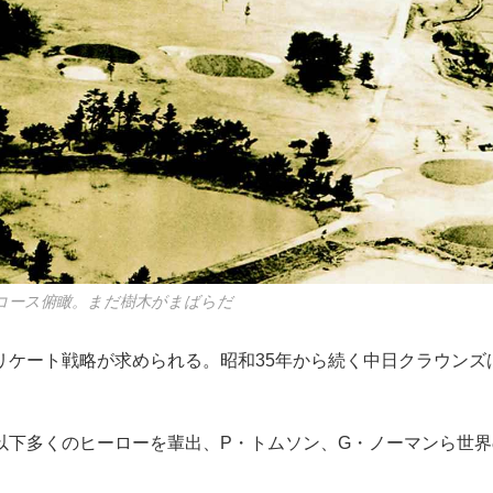
旧コース俯瞰。まだ樹木がまばらだ
リケート戦略が求められる。昭和35年から続く中日クラウンズ
以下多くのヒーローを輩出、P・トムソン、G・ノーマンら世
。