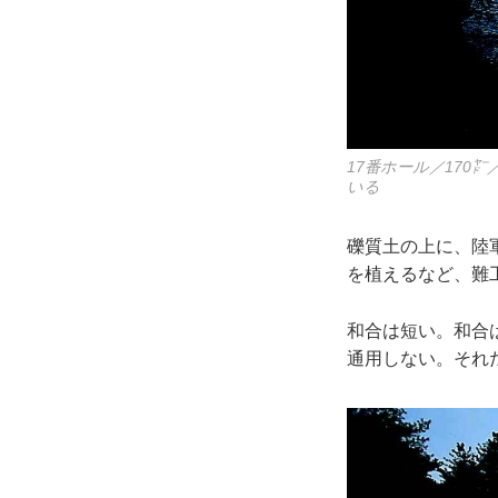
17番ホール／170
いる
礫質土の上に、陸
を植えるなど、難工
和合は短い。和合
通用しない。それ