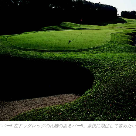
㍎／パー5 左ドッグレッグの距離のあるパー5。豪快に飛ばして攻めた