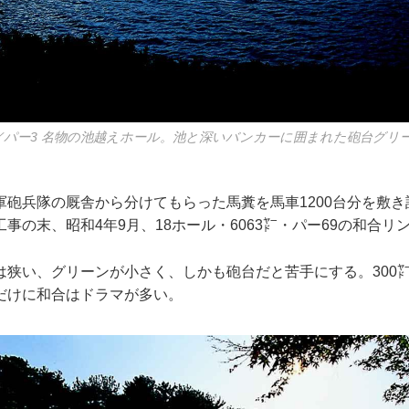
㍎／パー3 名物の池越えホール。池と深いバンカーに囲まれた砲台グリ
軍砲兵隊の厩舎から分けてもらった馬糞を馬車1200台分を敷
事の末、昭和4年9月、18ホール・6063㍎・パー69の和合リ
は狭い、グリーンが小さく、しかも砲台だと苦手にする。300
だけに和合はドラマが多い。