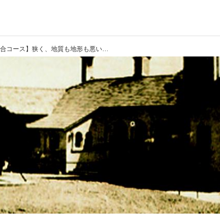
【名古屋ゴルフ倶楽部和合コース】狭く、地質も地形も悪い。大谷光明は設計を一度辞退した