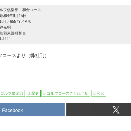
ルフ倶楽部 和合コース
昭和4年9月15日
8H／6557Y／P70
谷光明
知郡東郷町和合
1-1111
フコースより（弊社刊）
屋ゴルフ倶楽部
歴史
ゴルフコースことはじめ
和合
Facebook