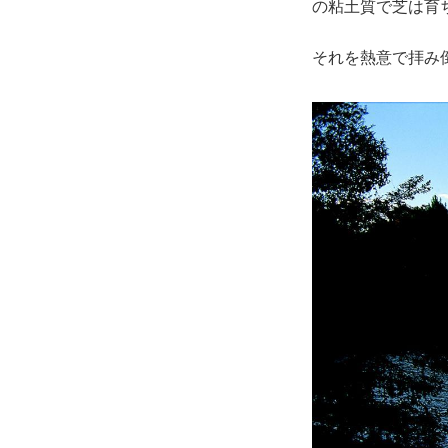
の粘土質で芝は育
それを熱意で拝み