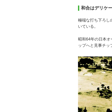
和合はデリケ
極端な打ち下ろしの
いている。
昭和64年の日本
ップへと見事チッ