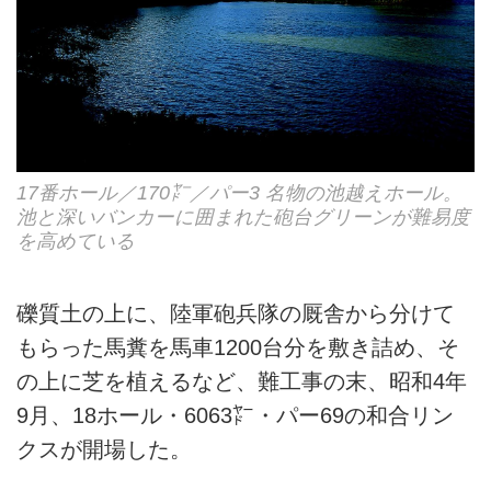
17番ホール／170㍎／パー3 名物の池越えホール。
池と深いバンカーに囲まれた砲台グリーンが難易度
を高めている
礫質土の上に、陸軍砲兵隊の厩舎から分けて
もらった馬糞を馬車1200台分を敷き詰め、そ
の上に芝を植えるなど、難工事の末、昭和4年
9月、18ホール・6063㍎・パー69の和合リン
クスが開場した。