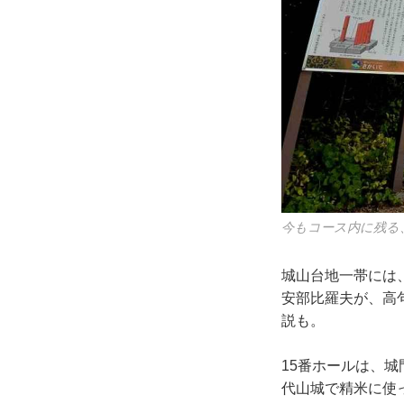
今もコース内に残る
城山台地一帯には
安部比羅夫が、高
説も。
15番ホールは、
代山城で精米に使