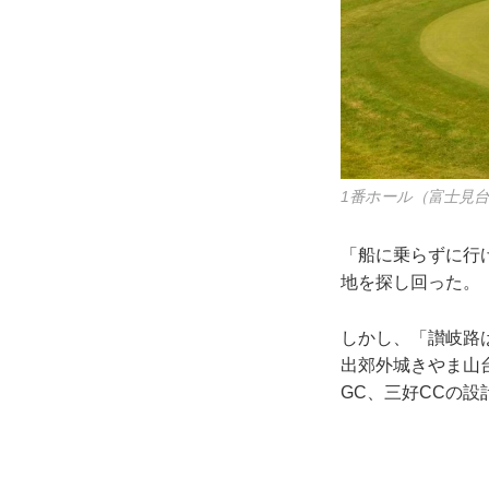
1番ホール（富士見台
「船に乗らずに行
地を探し回った。
しかし、「讃岐路
出郊外城きやま山台
GC、三好CCの