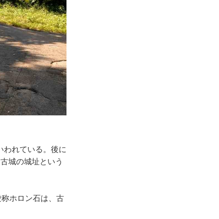
いわれている。後に
大古城の城址という
愛称ホロン石は、古