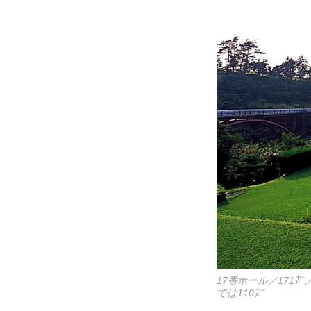
17番ホール／17
では110㍎