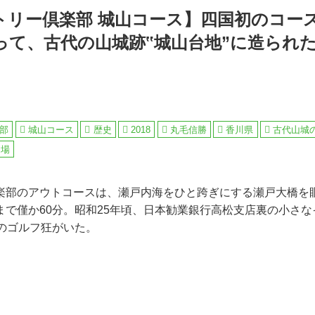
トリー倶楽部 城山コース】四国初のコース
って、古代の山城跡‟城山台地”に造られ
部
城山コース
歴史
2018
丸毛信勝
香川県
古代山城
フ場
楽部のアウトコースは、瀬戸内海をひと跨ぎにする瀬戸大橋を
まで僅か60分。昭和25年頃、日本勧業銀行高松支店裏の小さ
余のゴルフ狂がいた。