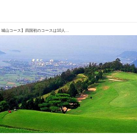
【高松カントリー倶楽部 城山コース】四国初のコースは10人のゴルフ狂によって、古代の山城跡‟城山台地”に造られた。