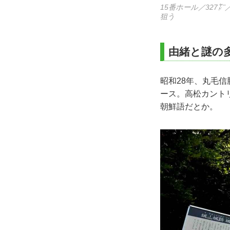
15番ホール／32
狙う
由緒と謎の
昭和28年、丸毛信
ース。高松カント
朝鮮語だとか。