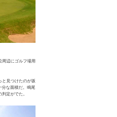
松周辺にゴルフ場用
っと見つけたのが坂
に十分な面積だ。鳴尾
の判定がでた。