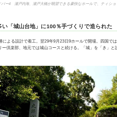
7㍎／パー4 瀬戸内海、瀬戸大橋が眺望できる豪快なホールで、ティシ
多い「城山台地」に100％手づくりで造られた
勝による設計で着工。翌29年9月23日9ホールで開場。四国で
リー倶楽部、地元では城山コースと続ける。「城」を「き」と