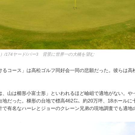
）/174ヤード/パー3 背景に世界一の大橋を望む
けるコース」は高松ゴルフ同好会一同の悲願だった。彼らは高
は、山は櫛形小富士形」といわれるほど嶮岨で適地がない。や
地だった。梯形の台地で標高462㍍、約20万坪、18ホール
設計で有名なハーレとジョーのクレーン兄弟の現地調査でも適地