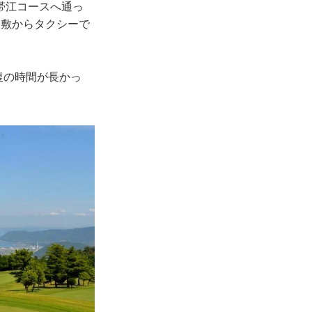
帯江コースへ通っ
倉敷からタクシーで
復の時間が長かっ