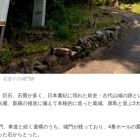
、石造りの城門跡
、巨石、石畳が多く、日本書紀に現れた前史・古代山城の跡と
句麗、新羅の侵攻に備えて本格的に造った葛城、屋島と並ぶ3
城門、車道と続く遺構のうち、城門が残っており、4番ホールの
った石からとった。