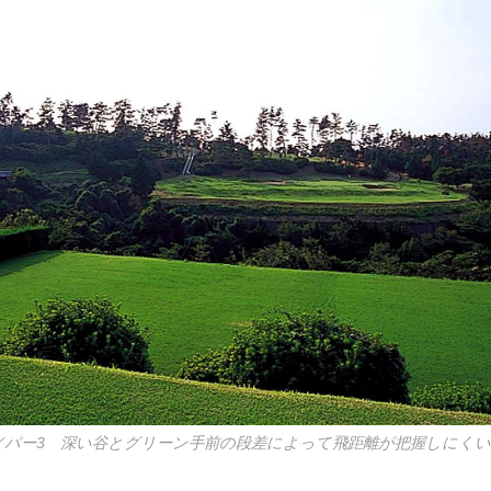
1㍎／パー3 深い谷とグリーン手前の段差によって飛距離が把握しにく