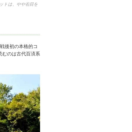
ョットは、やや右目を
は戦後初の本格的コ
読むのは古代百済系