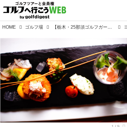
HOME
ゴルフ場
【栃木・25那須ゴルフガーデン】1日1.5Rは当たり前。「一泊二日 25那須スタイル」なら上達間違いなし! ウェルネスの森 那須。GOLULUチェック⑥