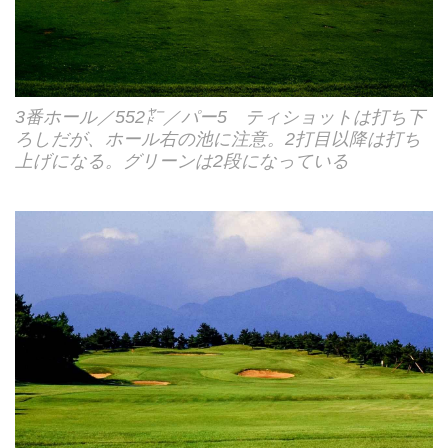
3番ホール／552㍎／パー5 ティショットは打ち下
ろしだが、ホール右の池に注意。2打目以降は打ち
上げになる。グリーンは2段になっている