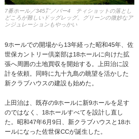
7番ホール／345㍎／パー4 ティショットの落とし
どころが難しいドッグレッグ。グリーンの微妙なア
ンジュレーションもやっかい
9ホールでの開場から13年経った昭和45年、佐
世保カントリー倶楽部は18ホールに向けた拡
張へ周囲の土地買収を開始する。上田治に設
計を依頼。同時に九十九島の眺望を活かした
新クラブハウスの建設も始めた。
上田治は、既存の9ホールに新9ホールを足す
のではなく、18ホールすべてを設計し直し
た。昭和47年6月9日、新クラブハウスと18ホ
ールになった佐世保CCが誕生した。