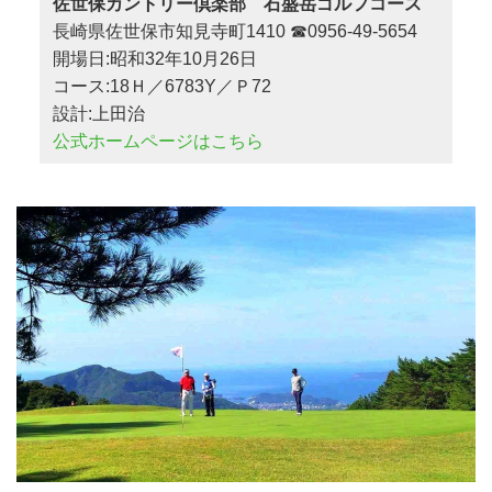
佐世保カントリー倶楽部 石盛岳ゴルフコース
長崎県佐世保市知見寺町1410 ☎0956-49-5654
開場日:昭和32年10月26日
コース:18Ｈ／6783Y／Ｐ72
設計:上田治
公式ホームページはこちら