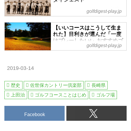
ゴルフコースことはじめ の記事
golfdigest-play.jp
一覧 - 沖縄から北海道まで全国の
国内ゴルフ旅行、ハワイ・北南
【いいコースはこうして生ま
米・英国・スコットランド・欧
れた】目利きが選んだ「一度
州・タイ・マレーシアなど世界中
はプレーしたい!」おすすめゴ
の海外ゴルフ旅行をご案内。ゴル
golfdigest-play.jp
ルフ場。掲載一覧はこちら -
フ場会員権の売買、ゴルフダイジ
ゴルフへ行こうWEB by ゴル
ェストだけのお得なメンバーシッ
フダイジェスト
プ情報。初心者・アベレージから
2019-03-14
神戸に居留していた英国人貿易商
上級者も楽しめる厳選ゴルフ特集
アーサー・H・グルームが六甲山
を毎日配信。編集の目利きが作る
に101山荘を建て、週末に集う仲
ゴルフダイジェストの公式総合サ
歴史
佐世保カントリー倶楽部
長崎県
間との団らんから「ここにゴルフ
イト・ゴルフへ行こうWEB by ゴ
上田治
ゴルフコースことはじめ
ゴルフ場
場を造ろう」となったのが明治29
ルフダイジェスト
年（1896年）の夏でした。
Facebook