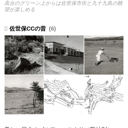
高台のグリーン上からは佐世保市街と九十九島の眺
望が楽しめる
佐世保CCの昔
6