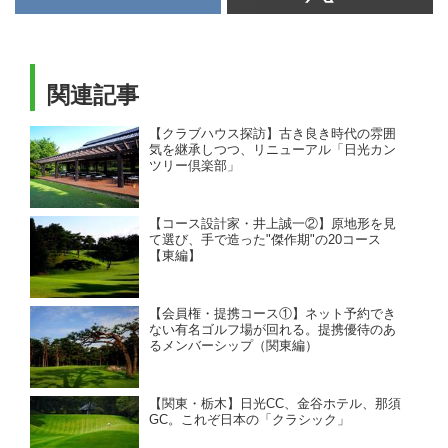
井上誠一が造ったコースは3つ。
そのコースにフォーカスしてみ
た。
関連記事
【クラブハウス探訪】古き良き時代の雰囲
気を継承しつつ、リニューアル「日光カン
ツリー倶楽部」
【コース設計家・井上誠一②】原地形を見
て選び、手で造った"傑作期"の20コース
【東編】
【会員権・提携コース①】ネット予約でき
ない有名ゴルフ場が回れる。提携優待のあ
るメンバーシップ（関東編）
【関東・栃木】日光CC、金谷ホテル、那須
GC。これぞ日本の「クラシック」