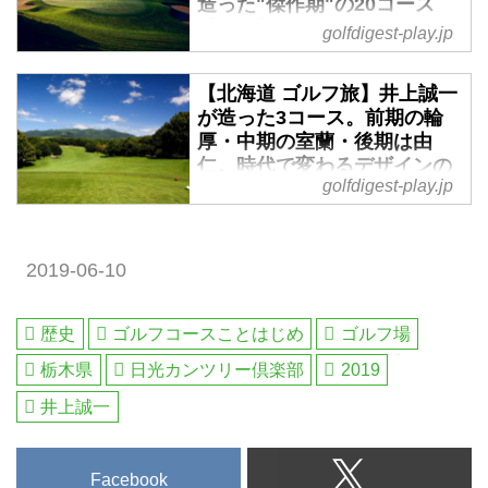
造った"傑作期"の20コース
鍬を使って人力で造った。原地形
【西編】 - ゴルフへ行こう
golfdigest-play.jp
のコンターを最大活用し、松林を
WEB by ゴルフダイジェスト
始め元々生えていた木々をハザー
コース設計家・井上誠一研究の第
【北海道 ゴルフ旅】井上誠一
ドとして捉えたことから、風景に
3回。井上がコース設計の世界に
が造った3コース。前期の輪
溶け込むコースが名を連ねる。
飛び込んだ戦前は、コースを鋤や
厚・中期の室蘭・後期は由
1930年から1960年の「傑作期」
鍬を使って人力で造った。原地形
仁。時代で変わるデザインの
と名づけた時期に造られた東日本
golfdigest-play.jp
のコンターを最大活用し、松林を
趣 - ゴルフへ行こうWEB by
の各コースを覗いていく。
始め元々生えていた木々をハザー
ゴルフダイジェスト
ドとして捉えたゆえに、風景に溶
夏のゴルフ旅行で国内一番の行先
け込むコースが名を連ねる。
2019-06-10
と言えば「北海道」。全道で約
1930年から1960年に造られた
170コースを擁し、都道府県別の
「傑作期」と名づけた時期に造ら
ゴルフ場数でもダントツのナンバ
歴史
ゴルフコースことはじめ
ゴルフ場
れた各コースを覗いていく。
ー1。気候やコースコンディショ
栃木県
日光カンツリー倶楽部
2019
ンの良さはもちろん、名設計家が
手掛けたコースから、雄大な自然
井上誠一
を生かしたコース、リンクスコー
スなど、個性的なコースが待って
いる。そのなかで、昭和の名匠・
Facebook