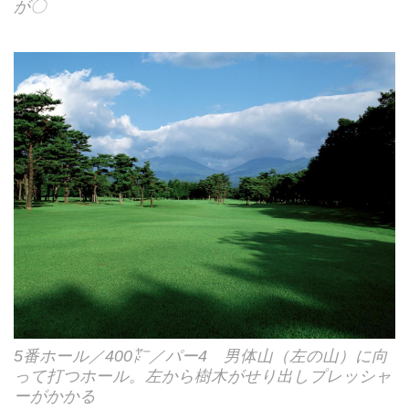
が〇
5番ホール／400㍎／パー4 男体山（左の山）に向
って打つホール。左から樹木がせり出しプレッシャ
ーがかかる