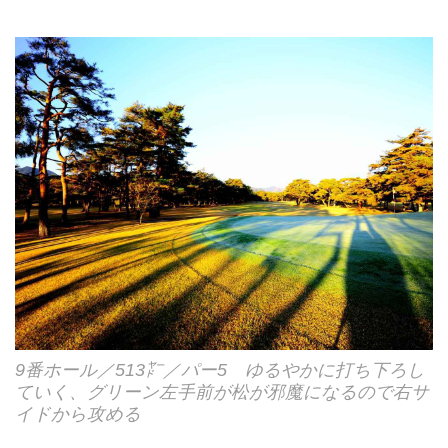
9番ホール／513㍎／パー5 ゆるやかに打ち下ろし
ていく、グリーン左手前が松が邪魔になるので右サ
イドから攻める