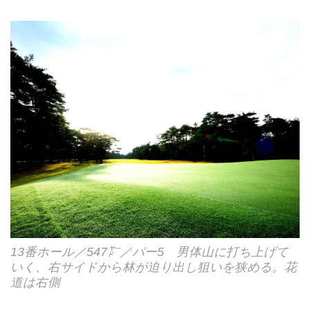
13番ホール／547㍎／パー5 男体山に打ち上げて
いく、右サイドから林が迫り出し狙いを狭める。花
道は右側