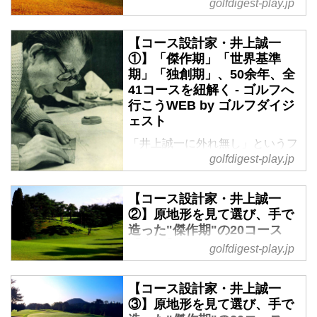
golfdigest-play.jp
ルフ場。掲載一覧はこちら -
ゴルフへ行こうWEB by ゴル
フダイジェスト
【コース設計家・井上誠一
①】「傑作期」「世界基準
神戸に居留していた英国人貿易商
期」「独創期」、50余年、全
アーサー・H・グルームが六甲山
41コースを紐解く - ゴルフへ
に101山荘を建て、週末に集う仲
行こうWEB by ゴルフダイジ
間との団らんから「ここにゴルフ
ェスト
場を造ろう」となったのが明治29
年（1896年）の夏でした。
「井上誠一に外れ無し」というフ
golfdigest-play.jp
レーズがある。彼が遺した41コー
スを俯瞰すると、画家や音楽家が
歳月とともに作風を変えるよう
【コース設計家・井上誠一
に、設計人生とともに「コースデ
②】原地形を見て選び、手で
ザインの色合い」も変化してい
造った"傑作期"の20コース
く。「時代ごとの井上設計」と、
【東編】 - ゴルフへ行こう
golfdigest-play.jp
戦前から最後まで「変わらぬ井上
WEB by ゴルフダイジェスト
誠一らしさ」を追ってみた。
コース設計家・井上誠一研究の第
【コース設計家・井上誠一
2回。井上がコース設計の世界に
③】原地形を見て選び、手で
飛び込んだ戦前は、コースを鋤や