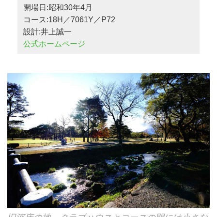
開場日:昭和30年4月
コース:18H／7061Y／P72
設計:井上誠一
公式ホームページ