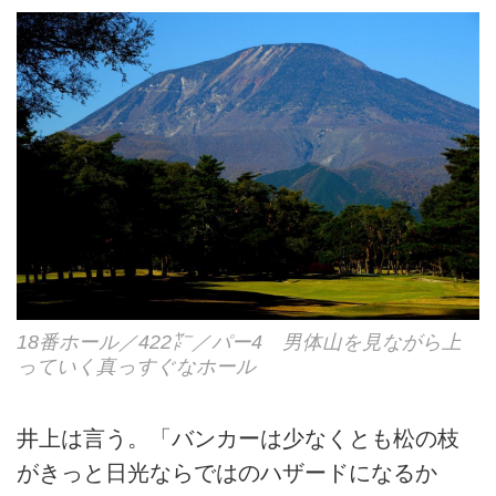
18番ホール／422㍎／パー4 男体山を見ながら上
っていく真っすぐなホール
井上は言う。「バンカーは少なくとも松の枝
がきっと日光ならではのハザードになるか