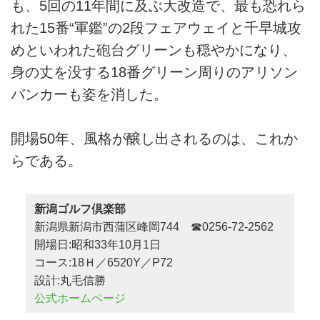
も、5回の11年間に及ぶ大改造で、最も恐れら
れた15番“軍鑑”の2段フェアウェイと千早城攻
めといわれた砲台グリーンも穏やかになり、
身の丈を没する18番グリーン周りのアリソン
バンカーも姿を消した。
開場50年、風格が醸し出されるのは、これか
らである。
新潟ゴルフ倶楽部
新潟県新潟市西蒲区峰岡744 ☎0256-72-2562
開場日:昭和33年10月1日
コース:18Ｈ／6520Y／P72
設計:丸毛信勝
公式ホームページ