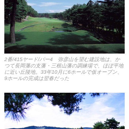
2番/415ヤード/パー4 弥彦山を望む建設地は、か
つて長岡藩の支藩・三根山藩の調練場で、ほぼ平地
に近い丘陵地。33年10月に6ホールで仮オープン、
9ホールの完成は翌春だった