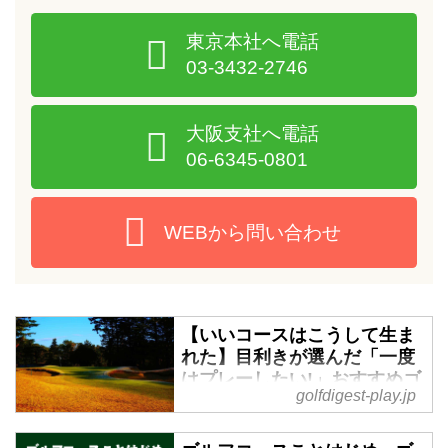
東京本社へ電話
03-3432-2746
大阪支社へ電話
06-6345-0801
WEBから問い合わせ
【いいコースはこうして生ま
れた】目利きが選んだ「一度
はプレーしたい!」おすすめゴ
golfdigest-play.jp
ルフ場。掲載一覧はこちら -
ゴルフへ行こうWEB by ゴル
フダイジェスト