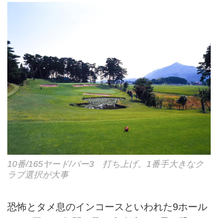
10番/165ヤード/パー3 打ち上げ。1番手大きなク
ラブ選択が大事
恐怖とタメ息のインコースといわれた9ホール