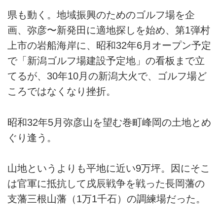
県も動く。地域振興のためのゴルフ場を企
画、弥彦〜新発田に適地探しを始め、第1弾村
上市の岩船海岸に、昭和32年6月オープン予定
で「新潟ゴルフ場建設予定地」の看板まで立
てるが、30年10月の新潟大火で、ゴルフ場ど
ころではなくなり挫折。
昭和32年5月弥彦山を望む巻町峰岡の土地とめ
ぐり逢う。
山地というよりも平地に近い9万坪。因にそこ
は官軍に抵抗して戌辰戦争を戦った長岡藩の
支藩三根山藩（1万1千石）の調練場だった。