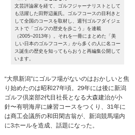
文芸評論家を経て、ゴルフジャーナリストとして
も活躍した田野辺薫氏。ゴルフコースの目利きと
して全国のコースを取材し、週刊ゴルフダイジェ
ストで「ゴルフの歴史を歩こう」を連載
（2005~2013年）。それを一冊にまとめた「美
しい日本のゴルフコース」から多くの人に名コー
ス誕生の歴史を知ってもらおうと再編集公開して
います。
“大県新潟”にゴルフ場がないのはおかしいと焦
り始めたのは昭和27年頃。29年には後に新潟
ゴルフ倶楽部2代目社長となる大森建治が小
針〜有明海岸に練習コースをつくり、31年に
は商工会議所の和田閑吉翁が、新潟競馬場内
に3ホールを造成、話題になった。