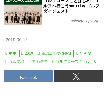
ゴルフコースことはじめ - ゴ
ルフへ行こうWEB by ゴルフ
神戸に居留していた英国人貿易商
ダイジェスト
アーサー・H・グルームが六甲山
に101山荘を建て、週末に集う仲
ゴルフコースことはじめ の記事
golfdigest-play.jp
間との団らんから「ここにゴルフ
一覧 - 沖縄から北海道まで全国の
場を造ろう」となったのが明治29
国内ゴルフ旅行、ハワイ・北南
年（1896年）の夏でした。
米・英国・スコットランド・欧
2019-06-15
州・タイ・マレーシアなど世界中
の海外ゴルフ旅行をご案内。ゴル
フ場会員権の売買、ゴルフダイジ
歴史
2019
新潟ゴルフ倶楽部
新潟県
ェストだけのお得なメンバーシッ
ゴルフ場
丸毛信勝
ゴルフコースことはじめ
プ情報。初心者・アベレージから
上級者も楽しめる厳選ゴルフ特集
を毎日配信。編集の目利きが作る
Facebook
ゴルフダイジェストの公式総合サ
イト・ゴルフへ行こうWEB by ゴ
ルフダイジェスト