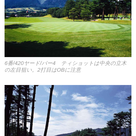
6番/420ヤード/パー4 ティショットは中央の立木
の左目狙い。2打目はOBに注意