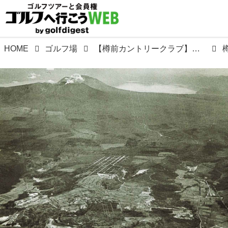
HOME
ゴルフ場
【樽前カントリークラブ】樽前山南麓の敷地に上田治が設計。OBは外周のみもコースレートは75.6の難コース