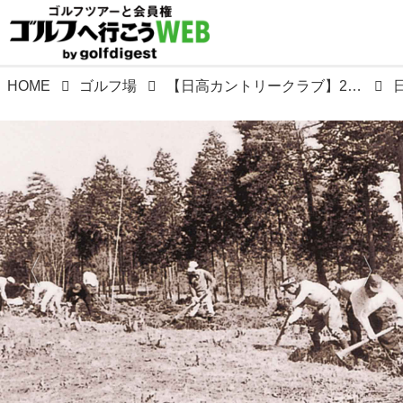
HOME
ゴルフ場
【日高カントリークラブ】20年、30年後を見越して松の木を多く残して開場。設計は植物学者 相馬正胤。昭和36年