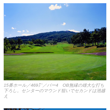
15番ホール／469㍎／パー4 OB無縁の雄大な打ち
下ろし。センターのマウンド狙いでセカンドは池越
え