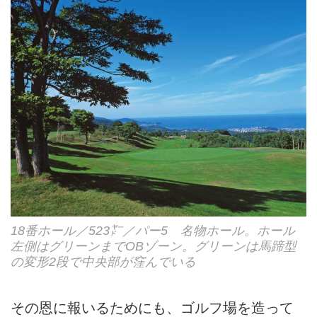
18番ホール／523㍎／パー5 名物ホール。ホール
左側はグリーンまでOBゾーン。グリーンは馬蹄型
の変形2段で中央部が窪んでいる
その恩に報いるためにも、ゴルフ場を造って