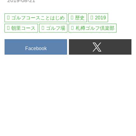
2019-08-21
ゴルフダイジェスト社会員権サー
へ行こうWEB byゴルフダイジェ
ビス部は1962年より「会員権取
スト」
引業」をスタートしました。
ゴルフコースことはじめ
歴史
2019
2019年で57年、10万件超の成約
朝里コース
ゴルフ場
札樽ゴルフ倶楽部
をお手伝させていただきました。
当コラム【会員権相場はウソつか
ない】では、会員権売買の最前線
Facebook
に流れるあらゆる情報をプロ目線
で鋭く分析、「より優良な」ゴル
フ会員権を選定いたします。