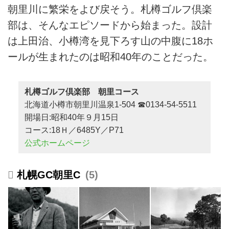
朝里川に繁栄をよび戻そう。札樽ゴルフ倶楽
部は、そんなエピソードから始まった。設計
は上田治、小樽湾を見下ろす山の中腹に18ホ
ールが生まれたのは昭和40年のことだった。
札樽ゴルフ倶楽部 朝里コース
北海道小樽市朝里川温泉1-504 ☎0134-54-5511
開場日:昭和40年９月15日
コース:18Ｈ／6485Y／P71
公式ホームページ
札幌GC朝里C
5