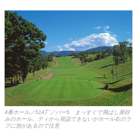
4番ホール／514㍎／パー5 まっすぐで飛ばし屋好
みのホール。ティから視認できないがホール右のラ
フに池があるので注意