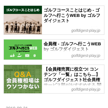
ゴルフコースことはじめ - ゴ
ルフへ行こうWEB by ゴルフ
ダイジェスト
ゴルフコースことはじめ の記事
golfdigest-play.jp
一覧 - 国内ゴルフ旅行、ハワイ・
アメリカ・英国・スコットラン
会員権 - ゴルフへ行こうWEB
ド・欧州・タイ・ベトナム…海外
by ゴルフダイジェスト
ゴルフ旅行をご案内。ゴルフ会員
golfdigest-play.jp
権の売買、ゴルフダイジェストだ
会員権 の記事一覧 - 国内ゴルフ旅
けのお得なメンバーシップ情報。
行、ハワイ・アメリカ・英国・ス
初心者から上級者まで楽しめる厳
コットランド・欧州・タイ・ベト
【会員権売買に役立つ! コン
選ゴルフ特集を日々配信。編集の
ナム…海外ゴルフ旅行をご案内。
テンツ「一覧」はこちら…】
目利きが作るゴルフダイジェスト
ゴルフ会員権の売買、ゴルフダイ
ゴルフダイジェスト社会員権
の総合サイト「ゴルフへ行こう
ジェストだけのお得なメンバーシ
サービス部がおすすめする 関
WEB byゴルフダイジェスト」
golfdigest-play.jp
東 関西「優良コース」情報 -
ップ情報。初心者から上級者まで
ゴルフへ行こうWEB by ゴル
楽しめる厳選ゴルフ特集を日々配
フダイジェスト
信。編集の目利きが作るゴルフダ
イジェストの総合サイト「ゴルフ