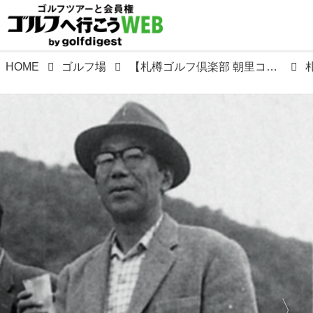
HOME
ゴルフ場
【札樽ゴルフ倶楽部 朝里コース】物見遊山で偶然みつけた小樽湾の絶景。この峠にゴルフ場を造ろうと立案。上田治設計、昭和40年