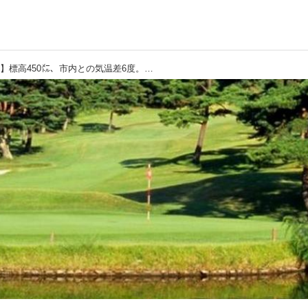
【兵庫カンツリー倶楽部】標高450㍍、市内との気温差6度。「高原気分を満喫できるコース」として開場。昭和35年、前田建造設計