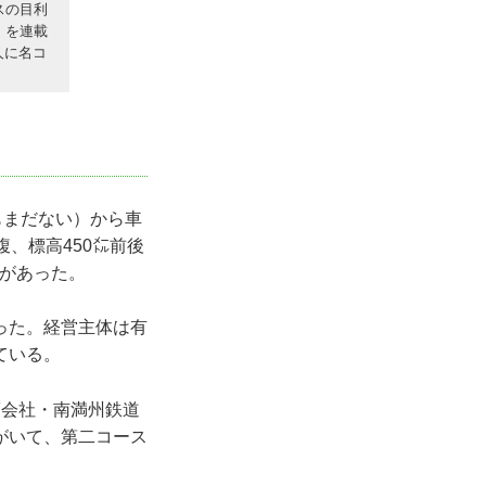
スの目利
」を連載
人に名コ
もまだない）から車
、標高450㍍前後
画があった。
った。経営主体は有
ている。
策会社・南満州鉄道
がいて、第二コース