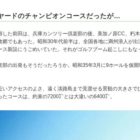
00ヤードのチャンピオンコースだったが…
得した前田は、兵庫カンツリー倶楽部の後、美加ノ原CC、朽木
故郷でもあった。昭和30年代前半は、全国各地に満州浪人が出
ース新設にうごめいていた。それがゴルフブーム起こしにもな
部の出発もそうだったろうか。昭和35年3月に9ホールを仮開場
。
近いアクセスのよさ、遠く淡路島まで見渡せる景観の大きさで
たコースは、約束の7200㍎とは大違いの6400㍎。