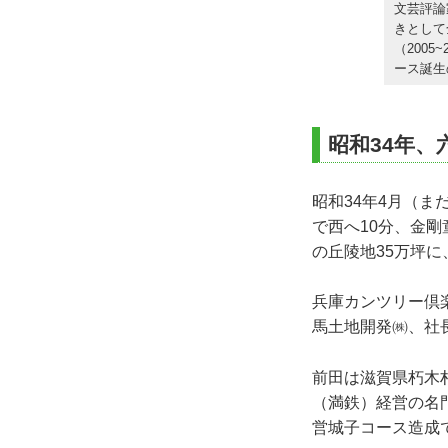
文芸評論
きとして
（200
ース誕生
昭和34年
昭和34年4月（
で西へ10分、金
の丘陵地35万坪に
兵庫カンツリー倶
馬土地開発㈱、社
前田は滋賀県朽木
（満鉄）経営の名
営城子コース造成