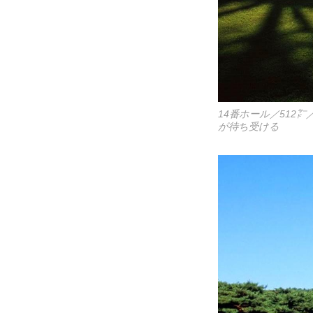
14番ホール／51
が待ち受ける