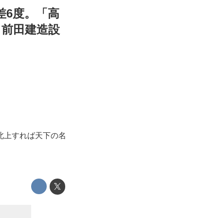
差6度。「高
、前田建造設
北上すれば天下の名