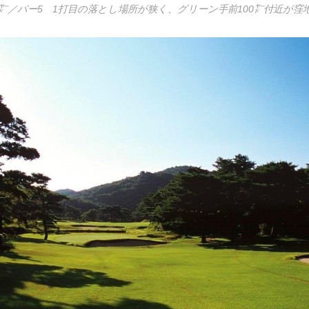
ー㍎／パー5 1打目の落とし場所が狭く、グリーン手前100㍎付近が窪