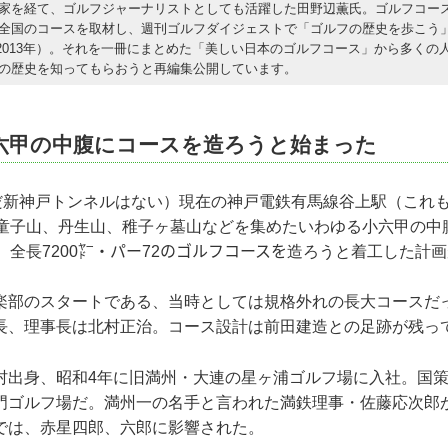
家を経て、ゴルフジャーナリストとしても活躍した田野辺薫氏。ゴルフコー
全国のコースを取材し、週刊ゴルフダイジェストで「ゴルフの歴史を歩こう
5~2013年）。それを一冊にまとめた「美しい日本のゴルフコース」から多くの
の歴史を知ってもらおうと再編集公開しています。
、六甲の中腹にコースを造ろうと始まった
まだ新神戸トンネルはない）現在の神戸電鉄有馬線谷上駅（これ
剛童子山、丹生山、稚子ヶ墓山などを集めたいわゆる小六甲の中腹
、全長7200㍎・パー72のゴルフコースを造ろうと着工した計
楽部のスタートである、当時としては規格外れの長大コースだ
長、理事長は北村正治。コース設計は前田建造との足跡が残っ
村出身、昭和4年に旧満州・大連の星ヶ浦ゴルフ場に入社。国
門ゴルフ場だ。満州一の名手と言われた満鉄理事・佐藤応次郎
では、赤星四郎、六郎に影響された。