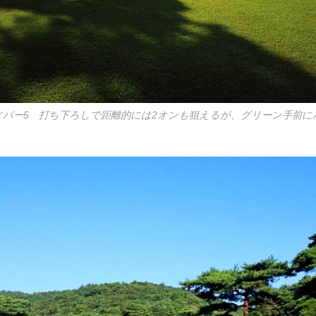
2㍎／パー5 打ち下ろしで距離的には2オンも狙えるが、グリーン手前