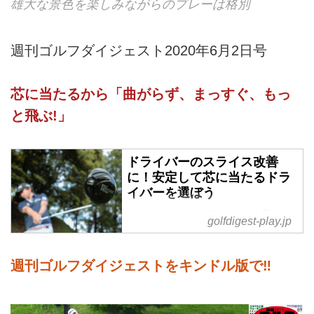
雄大な景色を楽しみながらのプレーは格別
週刊ゴルフダイジェスト2020年6月2日号
芯に当たるから「曲がらず、まっすぐ、もっ
と飛ぶ!」
ドライバーのスライス改善
に！安定して芯に当たるドラ
イバーを選ぼう
ドライバーのスライスを改善した
golfdigest-play.jp
い方必見！最適なシャフトを装着
し、安定して芯に当たってスライ
スしにくいカスタムドライバーを
週刊ゴルフダイジェストをキンドル版で‼
紹介。