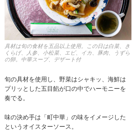
具材は旬の食材を五品以上使用。この日は白菜、き
くらげ、人参、小松菜、エビ、イカ、豚肉、うずら
の卵。中華スープ、デザート付
旬の具材を使用し、野菜はシャキッ、海鮮は
プリッとした五目餡が口の中でハーモニーを
奏でる。
味の決め手は「町中華」の味をイメージした
というオイスターソース。