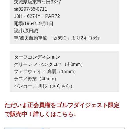
茨城県坂東市弓田3377
☎0297-35-0711
18H・6274Y・PAR72
開場/1964年9月1日
設計/原田誠
車/圏央自動車道 「坂東IC」より2キロ5分
ターフコンディション
グリーン ／ ぺンクロス（4.0mm）
フェアウェイ／ 高麗（15mm）
ラフ／野芝（40mm）
バンカー／ 川砂（さらさら）
ただいま正会員権をゴルフダイジェスト限定
で販売中！詳しくはこちら↓