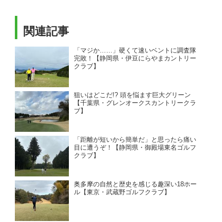
関連記事
「マジか……」硬くて速いベントに調査隊
完敗！【静岡県・伊豆にらやまカントリー
クラブ】
狙いはどこだ!? 頭を悩ます巨大グリーン
【千葉県・グレンオークスカントリークラ
ブ】
「距離が短いから簡単だ」と思ったら痛い
目に遭うぞ！【静岡県・御殿場東名ゴルフ
クラブ】
奥多摩の自然と歴史を感じる趣深い18ホー
ル【東京・武蔵野ゴルフクラブ】