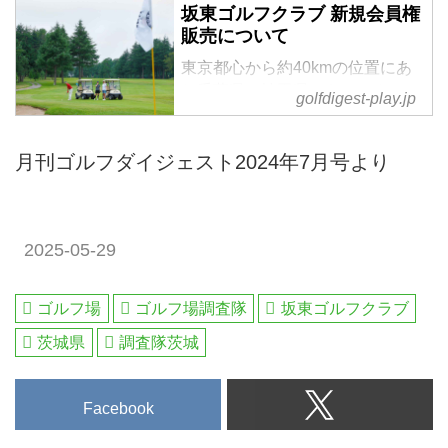
坂東ゴルフクラブ 新規会員権
販売について
東京都心から約40kmの位置にあ
り千葉県、埼玉県からのアクセス
golfdigest-play.jp
も良好。平成29年の圏央道・坂東
インター開設で、一気に注目が高
月刊ゴルフダイジェスト2024年7月号より
まりました（坂東インターからわ
ずか３分!）箱崎からも１時間
弱。秋葉原駅からつくばエクスプ
レスで最速36分の守谷駅からクラ
2025-05-29
ブバスも利用可能です。2025年5
月より限定口数にて正会員権販売
をスタート！名義変更料と会員権
ゴルフ場
ゴルフ場調査隊
坂東ゴルフクラブ
代金を合算したコミコミプランで
茨城県
調査隊茨城
の販売です！ご売却やご相続等の
譲渡が可能な正会員権となりま
す！
Facebook