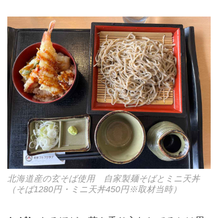
北海道産の玄そば使用 自家製麺そばとミニ天丼
（そば1280円・ミニ天丼450円※取材当時）