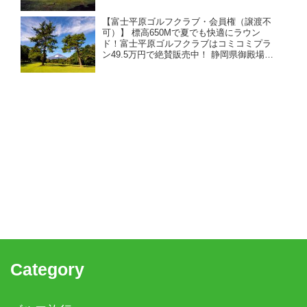
部」。お得な売り希望を承りました！ 大阪
からも京都からもアクセス良好。クラブバ
【富士平原ゴルフクラブ・会員権（譲渡不
スが充実、電車でも行きやすい。
可）】 標高650Mで夏でも快適にラウン
ド！富士平原ゴルフクラブはコミコミプラ
ン49.5万円で絶賛販売中！ 静岡県御殿場
市、富士山が絶景コースの会員権購入情
報。
Category