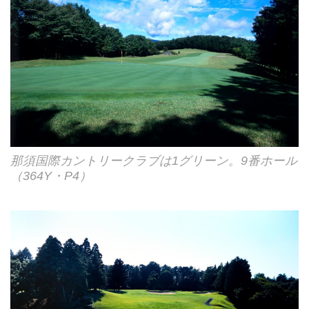
那須国際カントリークラブは1グリーン。9番ホール
（364Y・P4）