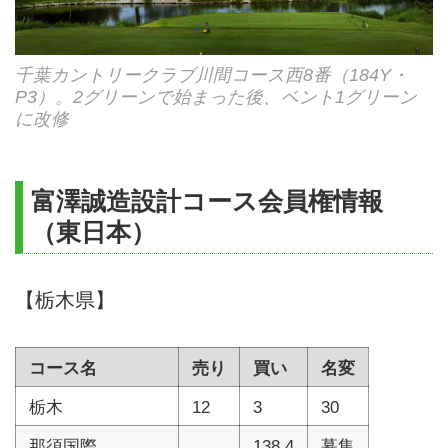
千葉カントリークラブ川間コース西8番（184Y・
P3）。2グリーンで始まった後、ベント1グリーン
に改修
富澤誠造設計コース会員権情報
（東日本）
【栃木県】
コース名
売り
買い
名変
栃木
12
3
30
那須国際
138.4
募集