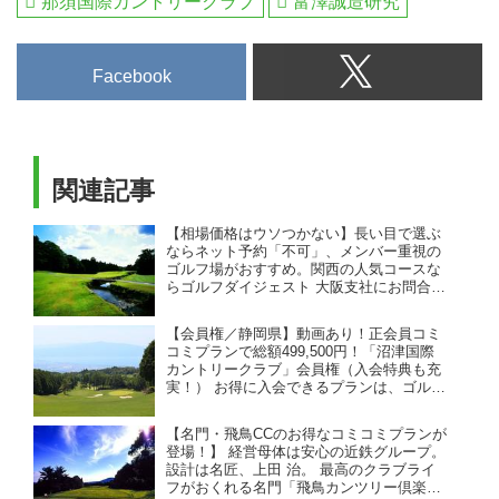
那須国際カントリークラブ
富澤誠造研究
きが作るゴルフダイジェストの公
式総合サイト・ゴルフへ行こう
WEB by ゴルフダイジェスト
Facebook
関連記事
【相場価格はウソつかない】長い目で選ぶ
ならネット予約「不可」、メンバー重視の
ゴルフ場がおすすめ。関西の人気コースな
らゴルフダイジェスト 大阪支社にお問合せ
ください！（26年7月版）
【会員権／静岡県】動画あり！正会員コミ
コミプランで総額499,500円！「沼津国際
カントリークラブ」会員権（入会特典も充
実！） お得に入会できるプランは、ゴルフ
ダイジェストだけ！！ プレーヤー目線の動
画も是非チェック！
【名門・飛鳥CCのお得なコミコミプランが
登場！】 経営母体は安心の近鉄グループ。
設計は名匠、上田 治。 最高のクラブライ
フがおくれる名門「飛鳥カンツリー倶楽