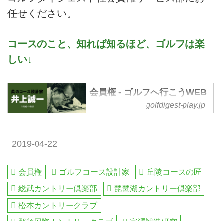
任せください。
コースのこと、知れば知るほど、ゴルフは楽
しい↓
会員権 - ゴルフへ行こうWEB
by ゴルフダイジェスト
golfdigest-play.jp
会員権 の記事一覧 - 沖縄から北海
道まで全国の国内ゴルフ旅行、ハ
ワイ・北南米・英国・スコットラ
2019-04-22
ンド・欧州・タイ・マレーシアな
ど世界中の海外ゴルフ旅行をご案
会員権
ゴルフコース設計家
丘陵コースの匠
内。ゴルフ場会員権の売買、ゴル
フダイジェストだけのお得なメン
総武カントリー倶楽部
琵琶湖カントリー倶楽部
バーシップ情報。初心者・アベレ
松本カントリークラブ
ージから上級者も楽しめる厳選ゴ
ルフ特集を毎日配信。編集の目利