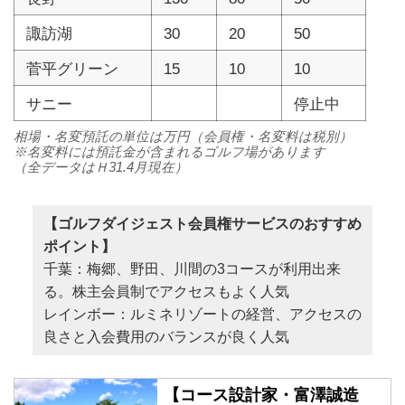
諏訪湖
30
20
50
菅平グリーン
15
10
10
サニー
停止中
相場・名変預託の単位は万円（会員権・名変料は税別）
※名変料には預託金が含まれるゴルフ場があります
（全データはＨ31.4月現在）
【ゴルフダイジェスト会員権サービスのおすすめ
ポイント】
千葉：梅郷、野田、川間の3コースが利用出来
る。株主会員制でアクセスもよく人気
レインボー：ルミネリゾートの経営、アクセスの
良さと入会費用のバランスが良く人気
【コース設計家・富澤誠造