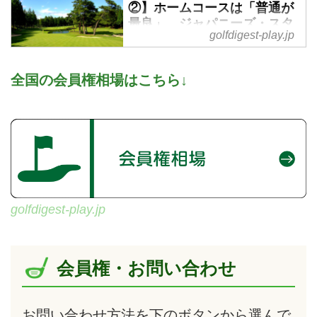
②】ホームコースは「普通が
最良」。ジャパニーズ・スタ
golfdigest-play.jp
ンダードの魅力再発見 - ゴル
フへ行こうWEB by ゴルフダ
イジェスト
全国の会員権相場はこちら↓
「どのホールもストレートに、ド
ロー、フェードでも攻めることが
できる。その邪魔になるようなら
ば、木は切ってしまえ」。日本で
最も多い100コース以上を設計し
た富澤誠造（1910～1978）は、
ゴルフ場造成の際にこのような指
示を出した。この言葉だけを切り
golfdigest-play.jp
取ると、1960年代から1970年代
後半の「ゴルフ場乱立時代」の象
徴ように聞こえてしまうが、今回
会員権・お問い合わせ
のコラムでは、この言葉に含まれ
る富澤誠造のゴルフコース設計を
考えてみたい。
お問い合わせ方法を下のボタンから選んで