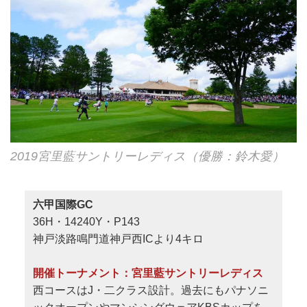
2019宮里藍サントリーレディス（優勝：鈴木愛）
六甲国際GC
36H・14240Y・P143
神戸淡路鳴門道神戸西ICより4キロ
開催トーナメント：宮里藍サントリーレディス
西コースはJ・二クラス設計。過去にもパナソニ