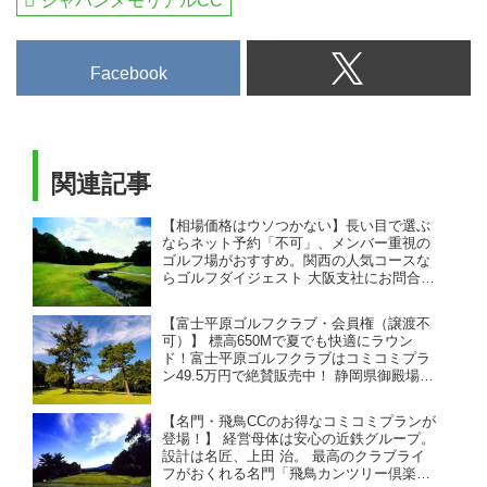
ジャパンメモリアルCC
Facebook
関連記事
【相場価格はウソつかない】長い目で選ぶ
ならネット予約「不可」、メンバー重視の
ゴルフ場がおすすめ。関西の人気コースな
らゴルフダイジェスト 大阪支社にお問合せ
ください！（26年7月版）
【富士平原ゴルフクラブ・会員権（譲渡不
可）】 標高650Mで夏でも快適にラウン
ド！富士平原ゴルフクラブはコミコミプラ
ン49.5万円で絶賛販売中！ 静岡県御殿場
市、富士山が絶景コースの会員権購入情
報。
【名門・飛鳥CCのお得なコミコミプランが
登場！】 経営母体は安心の近鉄グループ。
設計は名匠、上田 治。 最高のクラブライ
フがおくれる名門「飛鳥カンツリー倶楽