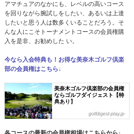
アマチュアのなかにも、レベルの高いコース
を回りながら腕試しをしたい、あるいは上達
したいと思う人は数多くいることだろう。そ
んな人にこそトーナメントコースの会員権購
入を是非、お勧めした い。
今なら入会特典も！お得な美奈木ゴルフ倶楽
部の会員権はこちら↓
美奈木ゴルフ倶楽部の会員権
ならゴルフダイジェスト【特
典あり】
美奈木ゴルフ倶楽部の会員権なら
golfdigest-play.jp
ゴルフダイジェスト社へ。お得な
「正会員コミコミプラン」と限定
特典をご用意しています。
各コースの最新の会員権相場はこちらから↓