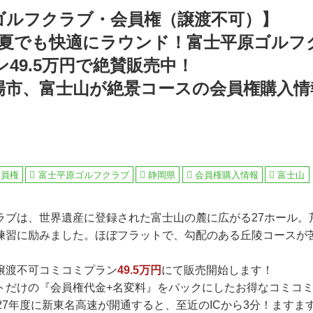
ゴルフクラブ・会員権（譲渡不可）】
Mで夏でも快適にラウンド！富士平原ゴルフ
49.5万円で絶賛販売中！
場市、富士山が絶景コースの会員権購入情
会員権
富士平原ゴルフクラブ
静岡県
会員権購入情報
富士山
ラブは、世界遺産に登録された富士山の麓に広がる27ホール。
練習に励みました。ほぼフラットで、勾配のある丘陵コースが
譲渡不可コミコミプラン
49.5万円
にて販売開始します！
トだけの『会員権代金+名変料』をパックにしたお得なコミコ
27年度に新東名高速が開通すると、至近のICから3分！ますま