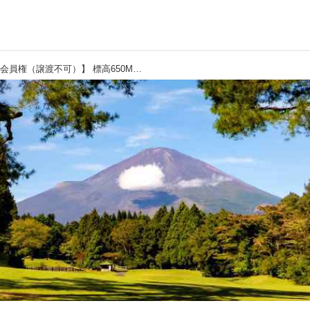
【富士平原ゴルフクラブ・会員権（譲渡不可）】 標高650Mで夏でも快適にラウンド！富士平原ゴルフクラブはコミコミプラン49.5万円で絶賛販売中！ 静岡県御殿場市、富士山が絶景コースの会員権購入情報。