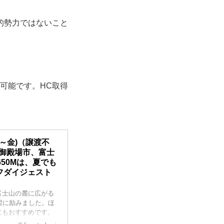
的勢力ではないこと
可能です。HC取得
～金)（譲渡不
県御殿場市、富士
50Mは、夏でも
ルフダイジェスト
富士山の麓に広がる
習に励みました。ほ
にもおすすめです。
るだけ安く会員にな