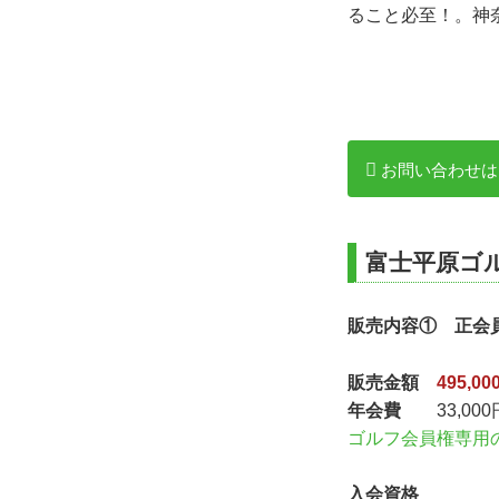
ること必至！。神
お問い合わせは
富士平原ゴ
販売内容①
正会
販売金額
495,
年会費
33,000
ゴルフ会員権専用
入会資格