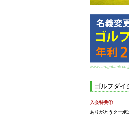
www.surugabank.co.j
ゴルフダイ
入会特典①
ありがとうクーポ