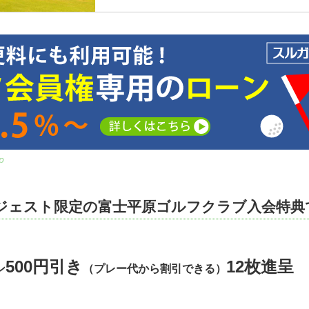
ってみたい！という方、必見。募集金額は143,00
は以下の通りです。2027年度に新東名高速が開通
ら3分！ますますアクセスがよくなること必至！。
に人気のメンバーシップコース。視察プレー...
p
ジェスト限定の富士平原ゴルフクラブ入会特典
500円引き
12枚進呈
ン
（プレー代から割引できる）