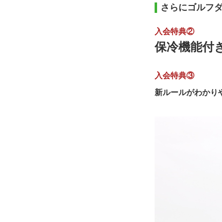
さらにゴルフ
入会特典②
保冷機能付
入会特典③
新ルールがわかり