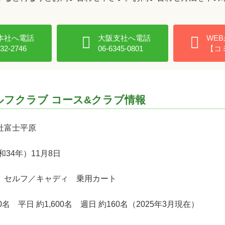
本社へ電話
大阪支社へ電話
WE
432-2746
06-6345-0801
【コ
ルフクラブ コース&クラブ情報
富士平原
和34年）11月8日
セルフ／キャディ 乗用カート
0名 平日 約1,600名 週日 約160名（2025年3月現在）