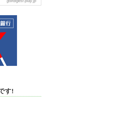
golfdigest-play.jp
0円(税込）。募集要項
すると、至近のICか
神奈川県ゴルファー
です!