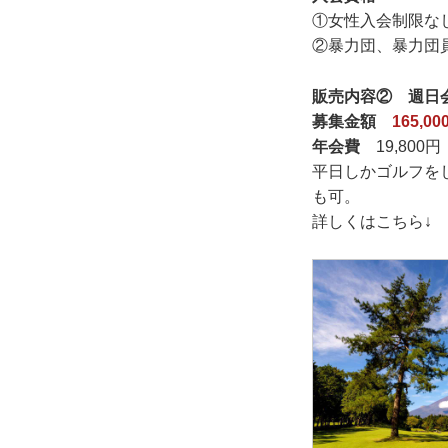
①女性入会制限な
②暴力団、暴力団
販売内容②
週日
募集金額
165,00
年会費
19,80
平日しかゴルフを
も可。
詳しくはこちら↓