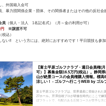
し、外国籍入会可
員、暴力団関係企業・団体、その関係者またはその他の反社会
会員
（個人・法人 1名記名式）（月～金の利用が可）
0円
※譲渡不可
0円（税込）
しない‼ という方には、絶対におすすめです！平日競技も参加
【富士平原ゴルフクラブ・週日会員権(月
可）】募集金額16.5万円(税込）。静岡
山が絶景コースの会員権購入情報。標高6
涼しい！ - ゴルフへ行こうWEB by ゴ
富士平原ゴルフクラブは、世界遺産に登録された
27ホール。芹澤信雄プロが研修生時代にここで練
ぼフラットで、勾配のある丘陵コースが苦手な方
平日（月曜～金曜）にゴルフを楽しみたい！でき