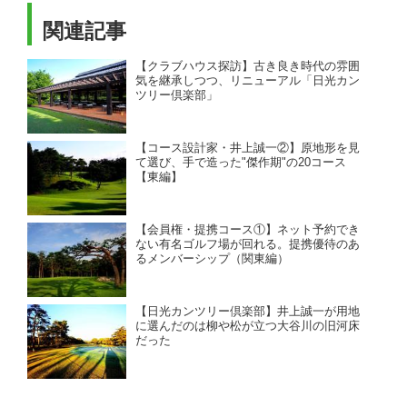
関連記事
【クラブハウス探訪】古き良き時代の雰囲
気を継承しつつ、リニューアル「日光カン
ツリー倶楽部」
【コース設計家・井上誠一②】原地形を見
て選び、手で造った"傑作期"の20コース
【東編】
【会員権・提携コース①】ネット予約でき
ない有名ゴルフ場が回れる。提携優待のあ
るメンバーシップ（関東編）
【日光カンツリー倶楽部】井上誠一が用地
に選んだのは柳や松が立つ大谷川の旧河床
だった