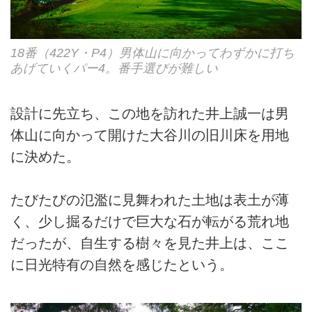
18番（422Y・P4）男体山に向かってわずかに打ち
あげていくパー4。番手選びが難しい
設計に先立ち、この地を訪れた井上誠一は男
体山に向かって開けた大谷川の旧川床を用地
に決めた。
たびたびの氾濫に見舞われた土地は表土が薄
く、少し掘るだけで巨大な石が転がる荒れ地
だったが、自生する樹々を見た井上は、ここ
に日光特有の自然を感じたという。