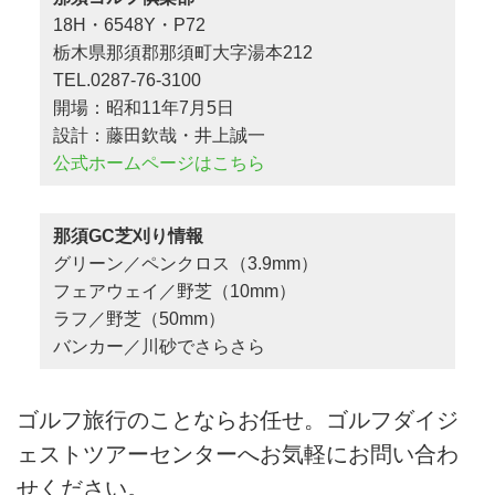
18H・6548Y・P72
栃木県那須郡那須町大字湯本212
TEL.0287-76-3100
開場：昭和11年7月5日
設計：藤田欽哉・井上誠一
公式ホームページはこちら
那須GC芝刈り情報
グリーン／ペンクロス（3.9mm）
フェアウェイ／野芝（10mm）
ラフ／野芝（50mm）
バンカー／川砂でさらさら
ゴルフ旅行のことならお任せ。ゴルフダイジ
ェストツアーセンターへお気軽にお問い合わ
せください。