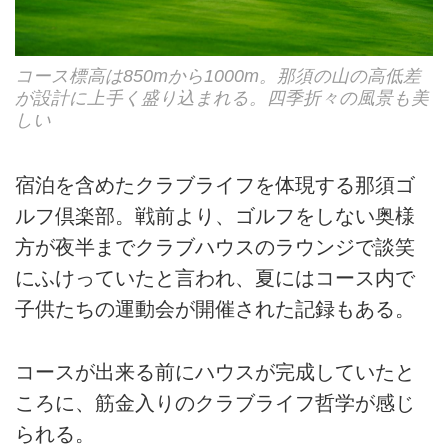
コース標高は850mから1000m。那須の山の高低差
が設計に上手く盛り込まれる。四季折々の風景も美
しい
宿泊を含めたクラブライフを体現する那須ゴ
ルフ倶楽部。戦前より、ゴルフをしない奥様
方が夜半までクラブハウスのラウンジで談笑
にふけっていたと言われ、夏にはコース内で
子供たちの運動会が開催された記録もある。
コースが出来る前にハウスが完成していたと
ころに、筋金入りのクラブライフ哲学が感じ
られる。