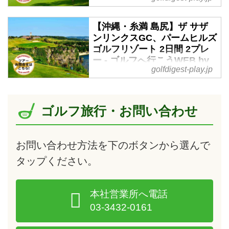
り南国の街と沖縄グルメを満喫し
by ゴルフダイジェスト
て、翌日は男子トーナメントも開
【沖縄・糸満 島尻】ザ サザ
催する「PGMゴルフリゾート沖
2019年12月01日～2020年02月29
ンリンクスGC、パームヒルズ
縄」でツーサムプレー。夫婦やカ
日 羽田発着 2名様より受付沖縄の
ゴルフリゾート 2日間 2プレ
ップルでの沖縄ゴルフにピッタリ
リゾート地、恩納村にある「リザ
ー - ゴルフへ行こうWEB by
な旅行です。2日間ではモノ足り
ンシーパークホテル谷茶ベイ」が
golfdigest-play.jp
ゴルフダイジェスト
ない方へ、延泊も可能なプランで
宿泊先。2日目のかねひで喜瀬カ
す、お気軽にご相談ください。
ントリークラブまで車で約20分、
2019年12月1日～2020年2月29日
[ツアーコード F-11071 ザ・ナハ
3日目のPGMゴルフリゾート沖縄
羽田発着 2名様より受付 那覇空港
テラス宿泊PGMゴルフリゾート
ゴルフ旅行・お問い合わせ
は車で5分。トーナメント実績の
からも近い、沖縄本島の南にある
沖縄2日間]
ある人気コースでツーサムプレー
2コースを回る旅行です。広々と
が可能、大満足の南国リゾート3
したフラットなコースが続くパー
お問い合わせ方法を下のボタンから選んで
日間です。[ツアーコード F-11064
ムヒルズゴルフリゾートは、初心
喜瀬CC＆PGMゴルフリゾート沖
者から上級者まで楽しめるコー
タップ
ください。
縄3日間]
ス。ザ・サザンリンクスゴルフク
ラブは、40メートルを超す断崖絶
本社営業所へ電話
壁の名物ホールなど、南海の大パ
ノラマコースです。毎日出発可能
03-3432-0161
な2日間です。[ツアーコード F-
11061 ザ・サザンリンクスGC＆