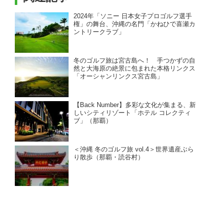
2024年「ソニー 日本女子プロゴルフ選手
権」の舞台、沖縄の名門「かねひで喜瀬カ
ントリークラブ」
冬のゴルフ旅は宮古島へ！ 手つかずの自
然と大海原の絶景に包まれた本格リンクス
「オーシャンリンクス宮古島」
【Back Number】多彩な文化が集まる、新
しいシティリゾート「ホテル コレクティ
ブ」（那覇）
＜沖縄 冬のゴルフ旅 vol.4＞世界遺産ぶら
り散歩（那覇・読谷村）