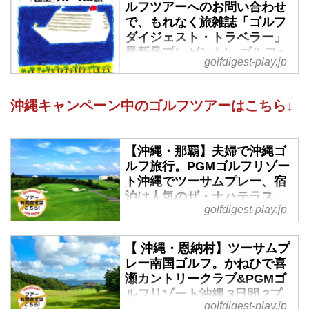
ルフツアーへのお問い合わせ
で、もれなく旅雑誌「ゴルフ
ダイジェスト・トラベラー」
最新号プレゼント! - ゴルフへ
golfdigest-play.jp
行こうWEB by ゴルフダイジ
ェスト
沖縄キャンペーン中のゴルフツアーはこちら↓
ゴルフダイジェストツアーでは
「2人で行く、2人で回る沖縄ゴル
フ旅行」をキャンペーン中。ご夫
【沖縄・那覇】夫婦で沖縄ゴ
婦、カップル、友人で沖縄の名コ
ルフ旅行。PGMゴルフリゾー
ースをツーサムプレーで楽しみま
ト沖縄でツーサムプレー、宿
せんか。対象ツアーについて
泊は人気のザ・ナハテラス。
WEB経由でお問い合わせされた
golfdigest-play.jp
2日間 - ゴルフへ行こうWEB
方、全員に旅の雑誌「ゴルフダイ
by ゴルフダイジェスト
ジェスト・トラベラー」をプレゼ
【 沖縄・恩納村】ツーサムプ
ントします。
2019年12月01日～2020年02月29
レー南国ゴルフ。かねひで喜
日 羽田発着 2名様より受付那覇市
瀬カントリークラブ&PGMゴ
内のシティリゾート「ザ・ナハテ
ルフリゾート沖縄 3日間 2プ
ラス」宿泊。到着の夜は思いっき
golfdigest-play.jp
レー - ゴルフへ行こうWEB