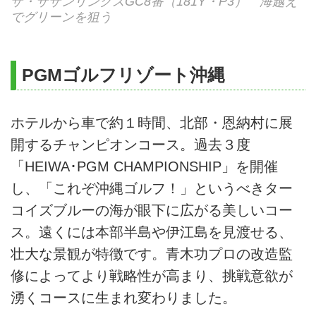
ザ・サザンリンクスGC8番（181Y・P3） 海越え
でグリーンを狙う
PGMゴルフリゾート沖縄
ホテルから車で約１時間、北部・恩納村に展
開するチャンピオンコース。過去３度
「HEIWA･PGM CHAMPIONSHIP」を開催
し、「これぞ沖縄ゴルフ！」というべきター
コイズブルーの海が眼下に広がる美しいコー
ス。遠くには本部半島や伊江島を見渡せる、
壮大な景観が特徴です。青木功プロの改造監
修によってより戦略性が高まり、挑戦意欲が
湧くコースに生まれ変わりました。