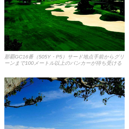
那覇GC16番（505Y・P5）サード地点手前からグリ
ーンまで100メートル以上のバンカーが待ち受ける