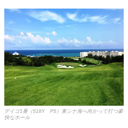
デイゴ1番（518Y P5）東シナ海へ向かって打つ豪
快なホール