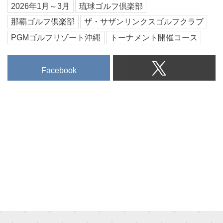
「知ってるようで知らなかった」
2026年1月～3月
琉球ゴルフ倶楽部
シリーズ、今回は沖縄県。沖縄に
那覇ゴルフ倶楽部
ザ・サザンリンクスゴルフクラブ
は全部で23コースありますが、い
ざ「沖縄にゴルフ旅行へ行こう」
PGMゴルフリゾート沖縄
トーナメント開催コース
となったとき、どこでラウンドす
ればいいのか、迷ってしまいま
Facebook
す。そこで、ゴルフダイジェスト
ツアーセンターでは、沖縄本島の
名コース、トーナメントコースの
5つをピックアップ。PGMゴルフ
リゾート沖縄、那覇GC、琉球
CC、喜瀬CC、ザ・サザンリンク
スCCを紹介します。