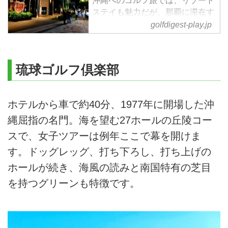
沖縄へのゴルフ旅では、リゾート
ステイも魅力だが、那覇に滞在す
れば南部や中部のゴルフ場にも１
golfdigest-play.jp
時間以内でアクセスでき、多彩な
文化に触れながら旅も楽しめる。
その拠点にお勧めなのが、2020
琉球ゴルフ倶楽部
年1月の誕生した「ホテル コレク
ティブ」だ。国際通りのど真ん中
にありながら安らぎに満ちた空間
ホテルから車で約40分、1977年に開場した沖
は、新たなシティリゾートとして
多くのゲストを魅了している。
縄屈指の名門。海を望む27ホールの丘陵コー
スで、女子ツアーは例年ここで幕を開けま
す。ドッグレッグ、打ち下ろし、打ち上げの
ホールが続き、海風の読みと南国特有の芝目
を持つグリーンも特徴です。