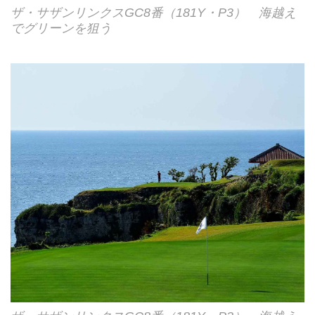
ザ・サザンリンクスGC8番（181Y・P3） 海越え
でグリーンを狙う