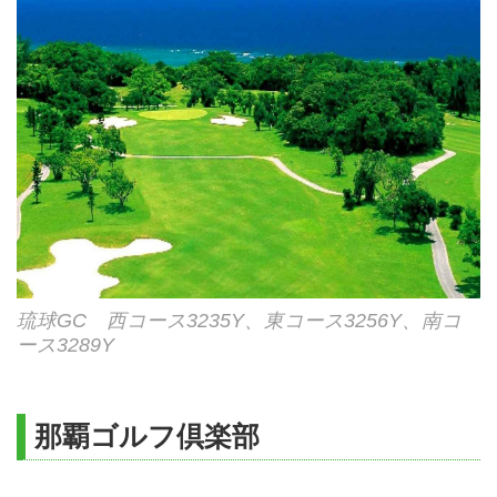
琉球GC 西コース3235Y、東コース3256Y、南コ
ース3289Y
那覇ゴルフ倶楽部