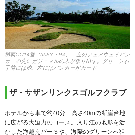
那覇GC14番（395Y・P4） 左のフェアウェイバン
カーの先にガジュマルの木が張り出す。グリーン右
手前には池、左にはバンカーがガード
ザ・サザンリンクスゴルフクラブ
ホテルから車で約40分、高さ40mの断崖台地
に広がる大迫力のコース。入り江の地形を活
かした海越えパー３や、海際のグリーンへ狙