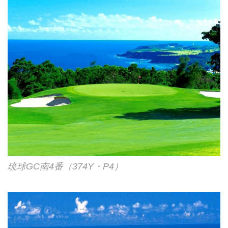
琉球GC南4番（374Y・P4）