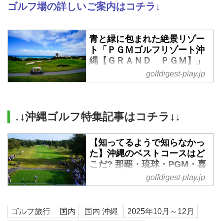
ゴルフ場の詳しいご案内はコチラ↓
青と緑に包まれた絶景リゾー
ト「ＰＧＭゴルフリゾート沖
縄【ＧＲＡＮＤ ＰＧＭ】」
（恩納村）
golfdigest-play.jp
ターコイズブルーの海が眼下に広
がる、絶景のリゾートコース「Ｐ
ＧＭゴルフリゾート沖縄」。パシ
↓↓沖縄ゴルフ特集記事はコチラ↓↓
フィックゴルフマネージメント株
式会社（ＰＧＭ）が所有する140
【知ってるようで知らなかっ
コース以上のゴルフ場の中で16コ
た】沖縄のベストコースはど
ースに厳選された、より上質で優
こだ? 那覇・琉球・PGM・喜
れた戦略性を持つブランド「ＧＲ
瀬・サザンリンクス…沖縄旅
golfdigest-play.jp
ＡＮＤ ＰＧＭ」の一つであり、
行ゴルフ場選び - ゴルフへ行
男子ツアー「HEIWA･PGM
こうWEB by ゴルフダイジェ
CHAMPIONSHIP」の舞台にもな
スト
ゴルフ旅行
国内
国内 沖縄
2025年10月～12月
った、沖縄屈指の名コースだ。