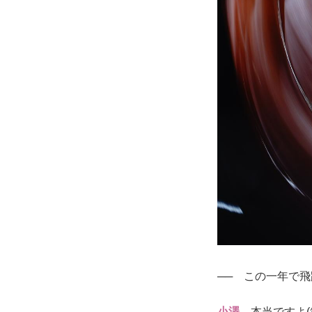
── この一年で
小澤
本当ですよ(