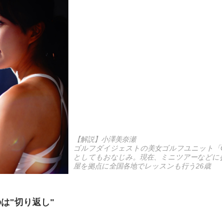
【解説】小澤美奈瀬
ゴルフダイジェストの美女ゴルフユニット「G
としてもおなじみ。現在、ミニツアーなどに
屋を拠点に全国各地でレッスンも行う26歳
は"切り返し"