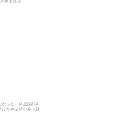
が生まれる
なかった。体重移動や
リ打ちや上体が突っ込