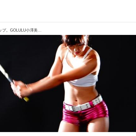
【飛ばし】1年間で飛距離50ヤードアップ。GOLULU小澤美奈瀬の開眼を特撮!