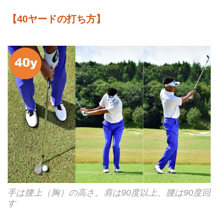
【40ヤードの打ち方】
手は腰上（胸）の高さ。肩は90度以上、腰は90度回
す