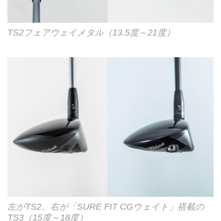
TS2フェアウェイメタル（13.5度～21度）
左がTS2、右が「SURE FIT CGウェイト」搭載の
TS3（15度～18度）