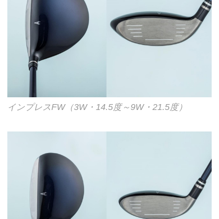
インプレスFW（3W・14.5度～9W・21.5度）