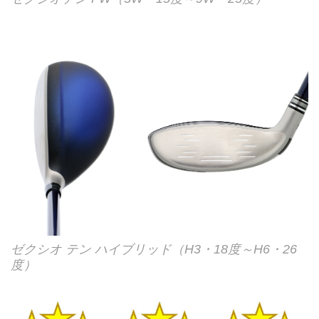
ゼクシオ テン ハイブリッド（H3・18度～H6・26
度）