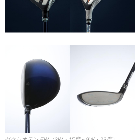
ゼクシオテン FW（3W・15度～9W・23度）