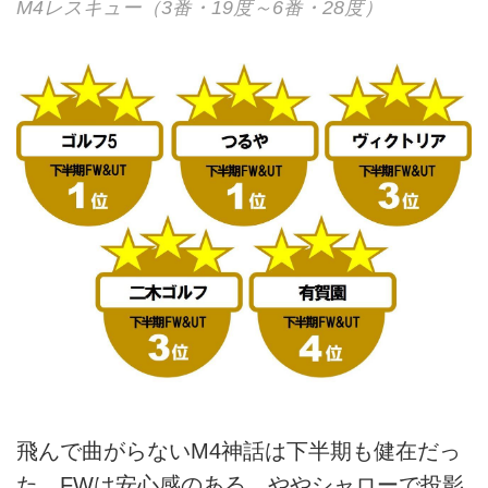
M4レスキュー（3番・19度～6番・28度）
飛んで曲がらないM4神話は下半期も健在だっ
た。FWは安心感のある、ややシャローで投影