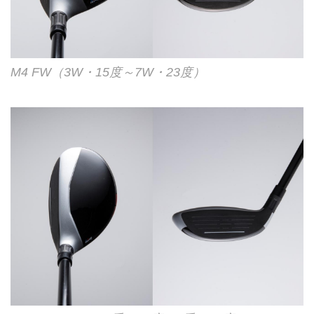
M4 FW（3W・15度～7W・23度）