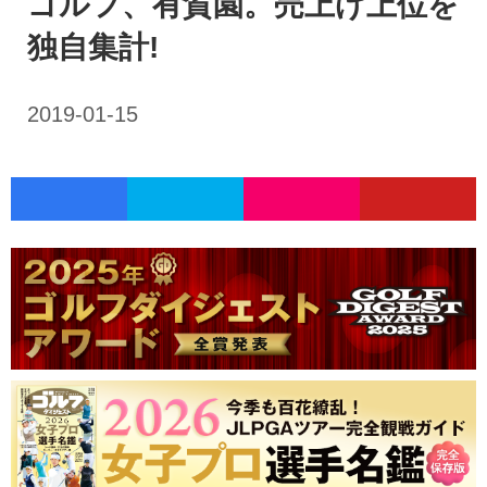
ゴルフ、有賀園。売上げ上位を
独自集計!