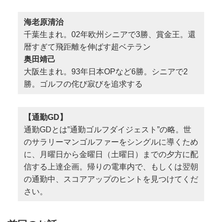
海老原清治
千葉生まれ。02年欧州シニアで3勝、賞金王。還
暦すぎて飛距離を伸ばす超ベテラン
奥田靖己
大阪生まれ。93年日本OPなど6勝。シニアで2
勝。ゴルフの侘び寂びを追求する
【通勤GD】
通勤GDとは‟通勤ゴルフダイジェスト”の略。世
のサラリーマンゴルファーをシングルに導くため
に、月曜日から金曜日（土曜日）までの夕方に配
信する上達企画。帰りの電車内で、もしくは翌朝
の通勤中、スコアアップのヒントを見つけてくだ
さい。