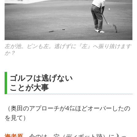
左が池。ピンも左。逃げずに『左』へ振り抜けます
か？
ゴルフは逃げない
ことが大事
（奥田のアプローチが4㍍ほどオーバーしたの
を見て）
海老原
今のは、穴（ディボット跡）に入っ