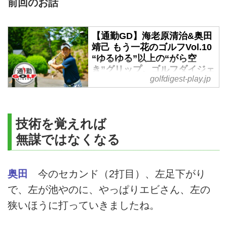
前回のお話
【通勤GD】海老原清治&奥田
靖己 もう一花のゴルフVol.10
“ゆるゆる”以上の“がら空
き”グリップ。ゴルフダイジェ
golfdigest-play.jp
ストWEB - ゴルフへ行こう
WEB by ゴルフダイジェスト
『ゆるゆるグリップ』は、奥田ゴ
ルフの代名詞。余計な力を抜き、
技術を覚えれば
ヘッドを走らすための大事なポイ
無謀ではなくなる
ントだと説きます。対して、海老
原プロは「グリップの力加減」を
どうとらえているのでしょうか?
奥田
今のセカンド（2打目）、左足下がり
今週の通勤GDは「もう一花のゴ
で、左が池やのに、やっぱりエビさん、左の
ルフ」Vol.10。
狭いほうに打っていきましたね。