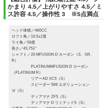
かまり 4.5／上がりやすさ 4.5／ミ
ス許容 4.5／操作性 3 ※5点満点
ヘッド体積／460CC
ロフト角／10.5±2度
ライ角／59度
長さ／45.75㌅
シャフト／20 MFUSION D カーボン（S、SR、
R）
PLATINUMMFUSION D カーボン
（PLATINUM R）
ツアーAD XC5（S）
スピーダー 569 エボリューション
Ⅵ（S）
ディアマナ ZF5（S）
ディアマナ D リミテッド5（S）