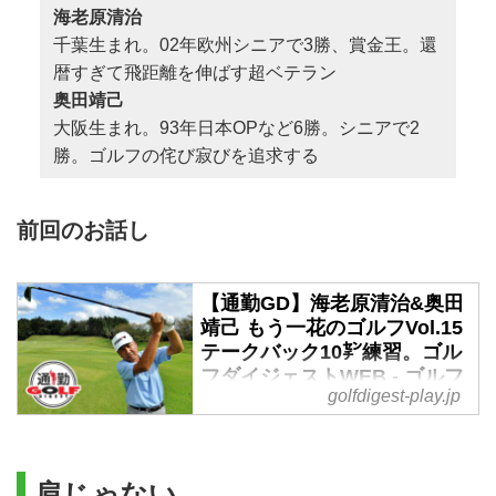
海老原清治
千葉生まれ。02年欧州シニアで3勝、賞金王。還
暦すぎて飛距離を伸ばす超ベテラン
奥田靖己
大阪生まれ。93年日本OPなど6勝。シニアで2
勝。ゴルフの侘び寂びを追求する
前回のお話し
【通勤GD】海老原清治&奥田
靖己 もう一花のゴルフVol.15
テークバック10㌢練習。ゴル
フダイジェストWEB - ゴルフ
golfdigest-play.jp
へ行こうWEB by ゴルフダイ
ジェスト
ゴルフでもうひと花咲かすため、
海老原清治プロと奥田靖己プロ
肩じゃない