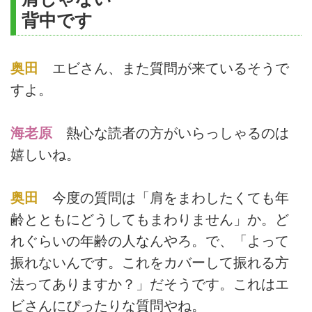
は、日々観察している。読者から
背中です
の質問が届き、「どんな内
容……、寄せの悩みね」と興味
津々の2人。「考え方を変えん
奥田
エビさん、また質問が来ているそうで
と、何十年たっても上達しません
すよ。
のや」と奥田が話し始めた──。
今週の通勤GDは「もう一花のゴ
ルフ」Vol.15
海老原
熱心な読者の方がいらっしゃるのは
嬉しいね。
奥田
今度の質問は「肩をまわしたくても年
齢とともにどうしてもまわりません」か。ど
れぐらいの年齢の人なんやろ。で、「よって
振れないんです。これをカバーして振れる方
法ってありますか？」だそうです。これはエ
ビさんにぴったりな質問やね。