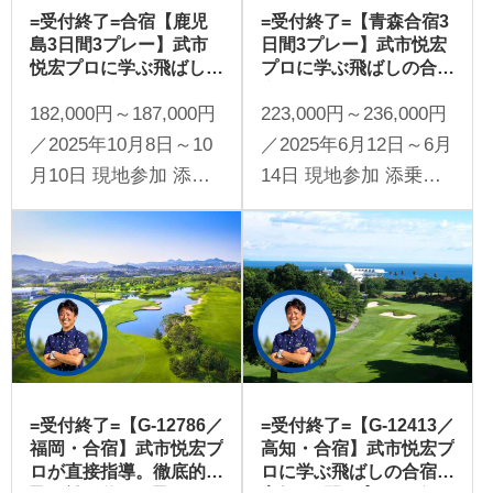
=受付終了=合宿【鹿児
=受付終了=【青森合宿3
島3日間3プレー】武市
日間3プレー】武市悦宏
悦宏プロに学ぶ飛ばしの
プロに学ぶ飛ばしの合
レッスン 鹿児島3日間
宿 青森3日間（添乗員
182,000円～187,000円
223,000円～236,000円
（添乗員同行／一人予約
同行／一人予約可能）
可能）
／2025年10月8日～10
／2025年6月12日～6月
月10日 現地参加 添乗
14日 現地参加 添乗員
員同行 1名様より受付
同行 1名様より受付
=受付終了=【G-12786／
=受付終了=【G-12413／
福岡・合宿】武市悦宏プ
高知・合宿】武市悦宏プ
ロが直接指導。徹底的に
ロに学ぶ飛ばしの合宿