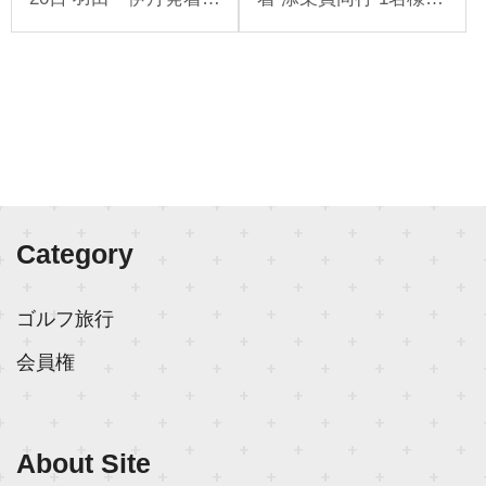
放題
現地参加 添乗員同行 1
り受付
名様より受付
Category
ゴルフ旅行
会員権
About Site