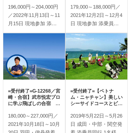
飛距離を伸ばす飛ばしの
高知3日間3プレー（添
196,000円～204,000円
179,000～188,000円／
合宿 福岡3日間（添乗
乗員同行／一人予約可
員同行／一人予約可能）
能）
／2022年11月13日～11
2021年12月2日～12月4
月15日 現地参加 添乗
日 現地参加 添乗員同
員同行 1名様より受付
行 1名様より受付
=受付終了=G-12268／宮
=受付終了=【ベトナ
崎・合宿】武市悦宏プロ
ム・ニャチャン】美しい
に学ぶ飛ばしの合宿 宮
シーサイドコースとビー
崎3日間3プレー（添乗
チドライビングレンジ、
180,000～227,000円／
2019年5月22日～5月26
員同行／一人予約可能）
武市悦宏プロと上達合
宿。 ニャチャン5日間 3
2021年10月18日～10月
日 成田・中部・関空発
ラウンドレッスン&打ち
20日 羽田・伊丹発着
着 添乗員同行 1名様よ