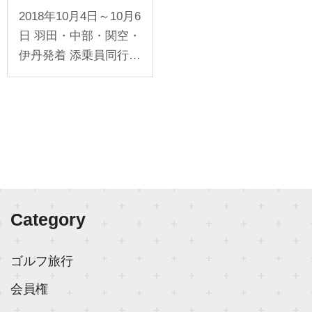
賞品! 秋に行く
2018年10月4日～10月6
「HONMAカップ in 北
海道3日間」
日 羽田・中部・関空・
伊丹発着 添乗員同行 1
名様より受付
Category
ゴルフ旅行
会員権