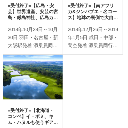
=受付終了=【広島・安
=受付終了=【南アフリ
芸】世界遺産、安芸の宮
カ&ジンバブエ・名コー
島・厳島神社、広島カン
ス】地球の裏側で大自然
ツリー倶楽部でプレー。
と名コースを堪能“アフ
2018年10月28日～10月
2018年12月26日～2019
歴史観光＆名コースの 3
リカ大陸南部11日間3ラ
日間
ウンド”
30日 羽田・名古屋・新
年1月5日 成田・中部・
大阪駅発着 添乗員同行
関空発着 添乗員同行 1
１名様より受付
名様より受付
=受付終了=【北海道・
コンペ】イ・ボミ、キ
ム・ハヌルも使うギアが