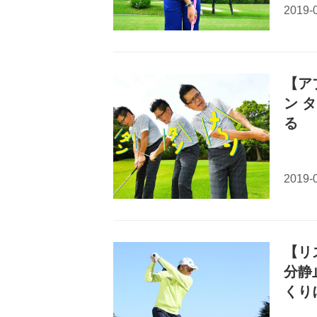
【ア
ン 
る
【リ
分静
くり