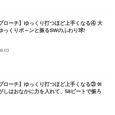
プローチ】ゆっくり打つほど上手くなる④ 大
ゆっくりポ～ンと振るSWのふわり球!
プローチ】ゆっくり打つほど上手くなる③ 9I
がしはおなかに力を入れて、58ビートで振ろ