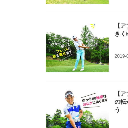
【ア
きく
【ア
の転
う