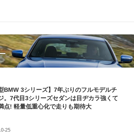
ー
型BMW 3シリーズ】7年ぶりのフルモデルチ
ジ。7代目3シリーズセダンは目ヂカラ強くて
満点! 軽量低重心化で走りも期待大