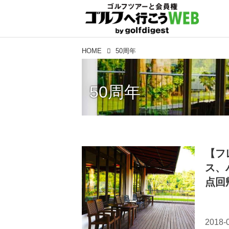
HOME
50周年
50周年
【フ
ス、
点回